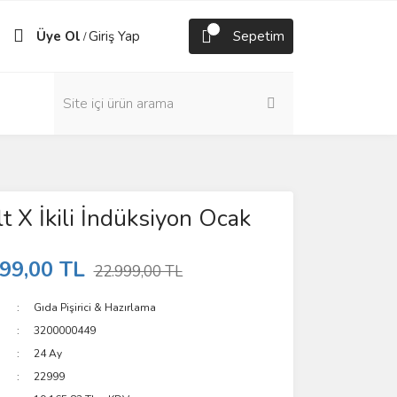
Üye Ol
Giriş Yap
Sepetim
/
 X İkili İndüksiyon Ocak
99,00 TL
22.999,00 TL
Gıda Pişirici & Hazırlama
3200000449
24 Ay
22999