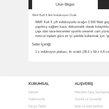
Ürün Bilgisi
Wmf Kult X İkili İndüksiyon Ocak
WMF Kult X çift indüksiyonlu ocağın 3.500 Watt güçlü p
yapılmış sağlam kasa, dokunmatik olarak kolaylıkla a
çapı olan tava-tencereler uyumlu seramik cam yüzeyi
mevcut toplam gücü en iyi şekilde kullanmak için "güç
Setin İçeriği:
1 x indüksiyon plakası, iki ocaklı (38,5 x 59 x 4,8
Bu ürünün fiyat bilgisi, resim, ürün açıklamalarında 
Görüş ve önerileriniz için teşekkür ederiz.
KURUMSAL
ALIŞVERİŞ
Ürün resmi kalitesiz, bozuk veya görüntülenemiyo
Ürün açıklamasında eksik bilgiler bulunuyor.
İletişim
Mesafeli Satış Sözleşme
Ürün bilgilerinde hatalar bulunuyor.
Hakkımızda
Gizlilik ve Güvenlik
Ürün fiyatı diğer sitelerden daha pahalı.
Kargo Takibi
İptal ve İade Şartları