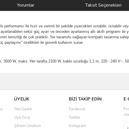
Yorumlar
Taksit Seçenekleri
erformansı ile hızlı ve verimli bir şekilde yiyecekleri ısıtabilir, ısıtabilir ve
yarlanabilen sekiz güç ayarı ve önceden ayarlanmış altı akıllı programı ile ye
nin temizliği de çok pratiktir. Yer tasarrufu sağlayan kompakt tasarıma sahip
 paylaşımı" özellikleri ile güvenli kullanım sunar.
 cm, 3500 W, maks. Her tarafta 2100 W, kablo uzunluğu 1,1 m, 220 - 240 V~, 50
ve diğer konularda yetersiz gördüğünüz noktaları öneri formunu kullanarak taraf
Bu ürüne ilk yorumu siz yapın!
ÜYELİK
BİZİ TAKİP EDİN
E-
r.
Yorum Yaz
si
Yeni Üyelik
Facebook
Fır
ist
Üye Girişi
Twitter
Şifremi Unuttum
Instagram