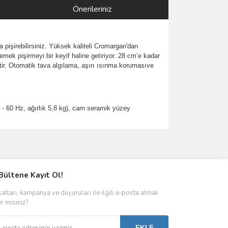
Önerileriniz
ya pişirebilirsiniz. Yüksek kaliteli Cromargan'dan
mek pişirmeyi bir keyif haline getiriyor. 28 cm’e kadar
tir. Otomatik tava algılama, aşırı ısınma korumasıve
 - 60 Hz, ağırlık 5,8 kg), cam seramik yüzey
ımıza iletebilirsiniz.
Bültene Kayıt Ol!
satları, kampanya ve duyuruları ile ilgili e-posta almak
er misiniz?
EKLE