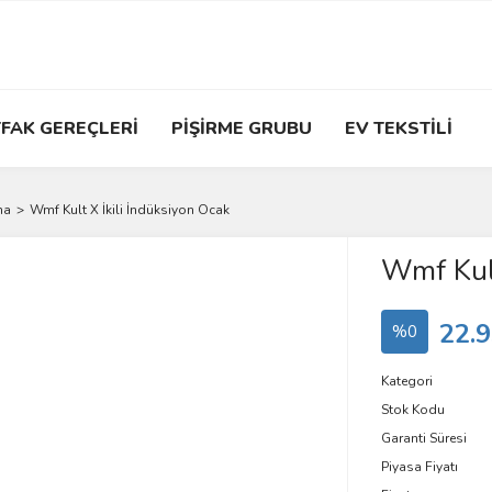
FAK GEREÇLERİ
PİŞİRME GRUBU
EV TEKSTİLİ
ma
Wmf Kult X İkili İndüksiyon Ocak
Wmf Kult
22.9
%0
Kategori
Stok Kodu
Garanti Süresi
Piyasa Fiyatı