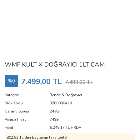
WMF KULT X DOĞRAYICI 1LT CAM
7.499,00 TL
%0
7.499,00 TL
Kategori
Rende & Doğrayıcı
Stok Kodu
3200000419
Garanti Süresi
24 Ay
Piyasa Fiyatı
7499
Fiyat
6.249,17 TL + KDV
802,83 TL den başlayan taksitlerle!