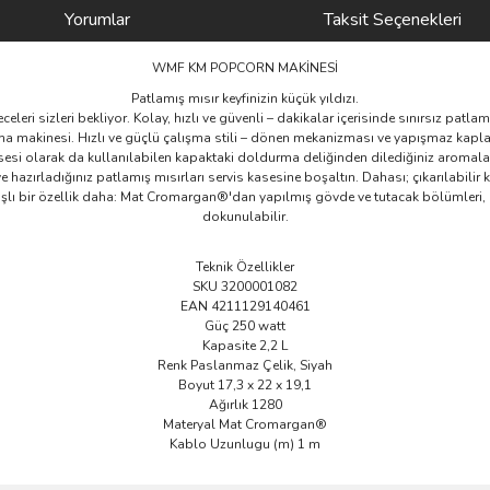
Yorumlar
Taksit Seçenekleri
WMF KM POPCORN MAKİNESİ
Patlamış mısır keyfinizin küçük yıldızı.
geceleri sizleri bekliyor. Kolay, hızlı ve güvenli – dakikalar içerisinde sınırsız patl
kinesi. Hızlı ve güçlü çalışma stili – dönen mekanizması ve yapışmaz kaplamas
kasesi olarak da kullanılabilen kapaktaki doldurma deliğinden dilediğiniz aromala
 ve hazırladığınız patlamış mısırları servis kasesine boşaltın. Dahası; çıkarılabi
nışlı bir özellik daha: Mat Cromargan®'dan yapılmış gövde ve tutacak bölümleri, 
dokunulabilir.
Teknik Özellikler
SKU 3200001082
EAN 4211129140461
Güç 250 watt
Kapasite 2,2 L
Renk Paslanmaz Çelik, Siyah
Boyut 17,3 x 22 x 19,1
Ağırlık 1280
Materyal Mat Cromargan®
Kablo Uzunlugu (m) 1 m