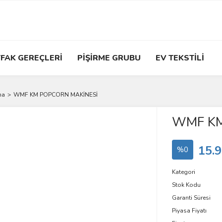
FAK GEREÇLERİ
PİŞİRME GRUBU
EV TEKSTİLİ
ma
WMF KM POPCORN MAKİNESİ
WMF KM
15.9
%0
Kategori
Stok Kodu
Garanti Süresi
Piyasa Fiyatı