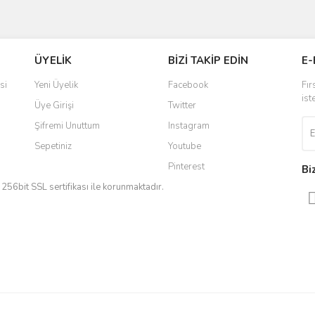
ve diğer konularda yetersiz gördüğünüz noktaları öneri formunu kullanarak taraf
Bu ürüne ilk yorumu siz yapın!
ÜYELİK
BİZİ TAKİP EDİN
E-
r.
Yorum Yaz
si
Yeni Üyelik
Facebook
Fır
ist
Üye Girişi
Twitter
Şifremi Unuttum
Instagram
Sepetiniz
Youtube
Pinterest
Bi
iz 256bit SSL sertifikası ile korunmaktadır.
Gönder