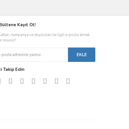
ımıza iletebilirsiniz.
Bültene Kayıt Ol!
satları, kampanya ve duyuruları ile ilgili e-posta almak
er misiniz?
EKLE
zi Takip Edin