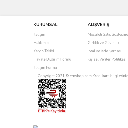
Bu ürünün fiyat bilgisi, resim, ürün açıklamalarında 
Görüş ve önerileriniz için teşekkür ederiz.
KURUMSAL
ALIŞVERİŞ
Ürün resmi kalitesiz, bozuk veya görüntülenemiyo
Ürün açıklamasında eksik bilgiler bulunuyor.
İletişim
Mesafeli Satış Sözleşme
Ürün bilgilerinde hatalar bulunuyor.
Hakkımızda
Gizlilik ve Güvenlik
Ürün fiyatı diğer sitelerden daha pahalı.
Kargo Takibi
İptal ve İade Şartları
Bu ürüne benzer farklı alternatifler olmalı.
Havale Bildirim Formu
Kişisel Veriler Politikası
İletişim Formu
Copyright 2021 © ernshop.com
Kredi kartı bilgilerin