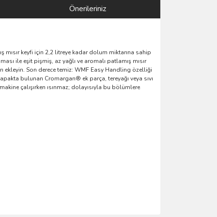
Önerileriniz
amış mısır keyfi için 2,2 litreye kadar dolum miktarına sahip
ı ile eşit pişmiş, az yağlı ve aromalı patlamış mısır
rı ekleyin. Son derece temiz: WMF Easy Handling özelliği
lir kapakta bulunan Cromargan® ek parça, tereyağı veya sıvı
makine çalışırken ısınmaz; dolayısıyla bu bölümlere