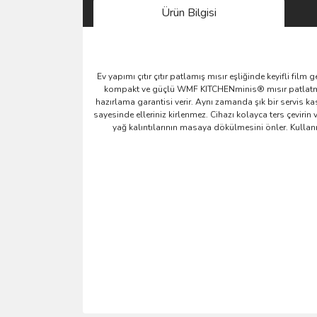
Ürün Bilgisi
Ev yapımı çıtır çıtır patlamış mısır eşliğinde keyifli film 
kompakt ve güçlü WMF KITCHENminis® mısır patlatma ma
hazırlama garantisi verir. Aynı zamanda şık bir servis 
sayesinde elleriniz kirlenmez. Cihazı kolayca ters çevirin
yağ kalıntılarının masaya dökülmesini önler. Kulla