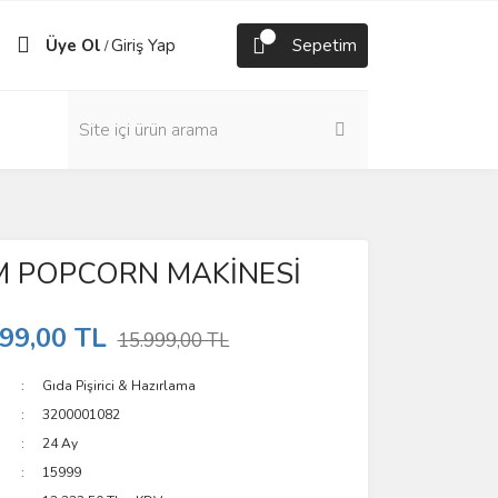
Üye Ol
Giriş Yap
Sepetim
/
 POPCORN MAKİNESİ
99,00 TL
15.999,00 TL
Gıda Pişirici & Hazırlama
3200001082
24 Ay
15999