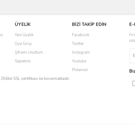
ve diğer konularda yetersiz gördüğünüz noktaları öneri formunu kullanarak taraf
Bu ürüne ilk yorumu siz yapın!
ÜYELİK
BİZİ TAKİP EDİN
E-
r.
Yorum Yaz
si
Yeni Üyelik
Facebook
Fır
ist
Üye Girişi
Twitter
Şifremi Unuttum
Instagram
Sepetiniz
Youtube
Pinterest
Bi
iz 256bit SSL sertifikası ile korunmaktadır.
Gönder