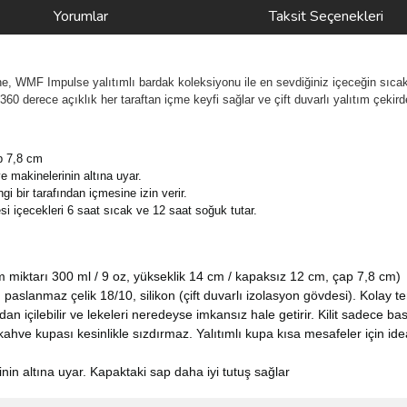
Yorumlar
Taksit Seçenekleri
WMF Impulse yalıtımlı bardak koleksiyonu ile en sevdiğiniz içeceğin sıcak ve
ir. 360 derece açıklık her taraftan içme keyfi sağlar ve çift duvarlı yalıtım çeki
p 7,8 cm
 makinelerinin altına uyar.
i bir tarafından içmesine izin verir.
si içecekleri 6 saat sıcak ve 12 saat soğuk tutar.
lum miktarı 300 ml / 9 oz, yükseklik 14 cm / kapaksız 12 cm, çap 7,8 cm)
slanmaz çelik 18/10, silikon (çift duvarlı izolasyon gövdesi). Kolay tem
n içilebilir ve lekeleri neredeyse imkansız hale getirir. Kilit sadece bas
kahve kupası kesinlikle sızdırmaz. Yalıtımlı kupa kısa mesafeler için ide
nin altına uyar. Kapaktaki sap daha iyi tutuş sağlar