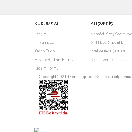
Bu ürünün fiyat bilgisi, resim, ürün açıklamalarında 
Görüş ve önerileriniz için teşekkür ederiz.
KURUMSAL
ALIŞVERİŞ
Ürün resmi kalitesiz, bozuk veya görüntülenemiyo
Ürün açıklamasında eksik bilgiler bulunuyor.
İletişim
Mesafeli Satış Sözleşme
Ürün bilgilerinde hatalar bulunuyor.
Hakkımızda
Gizlilik ve Güvenlik
Ürün fiyatı diğer sitelerden daha pahalı.
Kargo Takibi
İptal ve İade Şartları
Bu ürüne benzer farklı alternatifler olmalı.
Havale Bildirim Formu
Kişisel Veriler Politikası
İletişim Formu
Copyright 2021 © ernshop.com
Kredi kartı bilgilerin