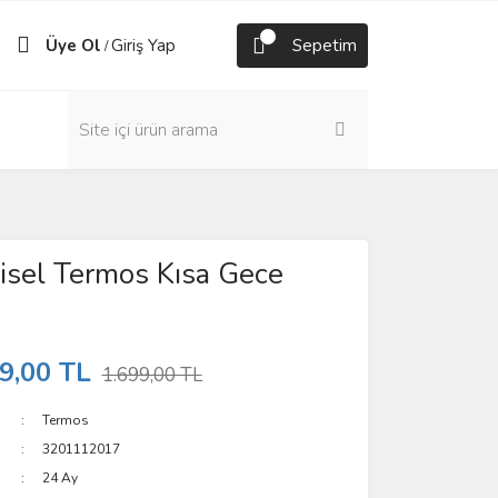
Üye Ol
Giriş Yap
Sepetim
/
isel Termos Kısa Gece
9,00 TL
1.699,00 TL
Termos
3201112017
24 Ay