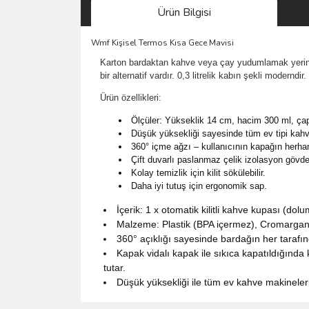
Ürün Bilgisi
Wmf Kişisel Termos Kısa Gece Mavisi
Karton bardaktan kahve veya çay yudumlamak yerine, 
bir alternatif vardır. 0,3 litrelik kabın şekli modernd
Ürün özellikleri:
Ölçüler: Yükseklik 14 cm, hacim 300 ml, ça
Düşük yüksekliği sayesinde tüm ev tipi kahve
360° içme ağzı – kullanıcının kapağın herhang
Çift duvarlı paslanmaz çelik izolasyon gövde
Kolay temizlik için kilit sökülebilir.
Daha iyi tutuş için ergonomik sap.
İçerik: 1 x otomatik kilitli kahve kupası (do
Malzeme: Plastik (BPA içermez), Cromargan pa
360° açıklığı sayesinde bardağın her tarafında
Kapak vidalı kapak ile sıkıca kapatıldığında 
tutar.
Düşük yüksekliği ile tüm ev kahve makineleri