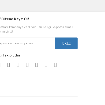
ımıza iletebilirsiniz.
Bültene Kayıt Ol!
satları, kampanya ve duyuruları ile ilgili e-posta almak
er misiniz?
EKLE
zi Takip Edin