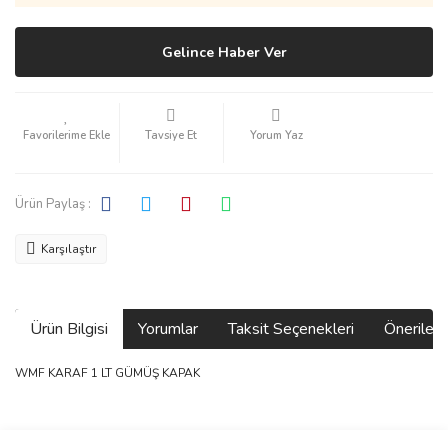
Gelince Haber Ver
Tavsiye Et
Yorum Yaz
Ürün Paylaş :
Karşılaştır
Ürün Bilgisi
Yorumlar
Taksit Seçenekleri
Önerilerin
WMF KARAF 1 LT GÜMÜŞ KAPAK
Bu ürünün fiyat bilgisi, resim, ürün açıklamalarında ve diğer
konularda yetersiz gördüğünüz noktaları öneri formunu kullanarak