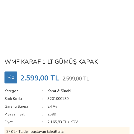
WMF KARAF 1 LT GÜMÜŞ KAPAK
2.599,00 TL
%0
2.599,00 TL
Kategori
Karaf & Sürahi
Stok Kodu
3201000189
Garanti Süresi
24 Ay
Piyasa Fiyatı
2599
Fiyat
2.165,83 TL + KDV
278,24 TL den başlayan taksitlerle!