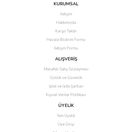
Bu ürüne ilk yorumu siz yapın!
KURUMSAL
tarafımıza iletebilirsiniz.
Görüş ve önerileriniz için teşekkür ederiz.
İletişim
Yorum Yaz
Hakkımızda
Ürün resmi kalitesiz, bozuk veya görüntülenemiyor.
Kargo Takibi
Ürün açıklamasında eksik bilgiler bulunuyor.
Havale Bildirim Formu
Ürün bilgilerinde hatalar bulunuyor.
İletişim Formu
Ürün fiyatı diğer sitelerden daha pahalı.
Bu ürüne benzer farklı alternatifler olmalı.
ALIŞVERİŞ
Mesafeli Satış Sözleşmesi
Gizlilik ve Güvenlik
İptal ve İade Şartları
Kişisel Veriler Politikası
Gönder
ÜYELİK
Yeni Üyelik
Üye Girişi