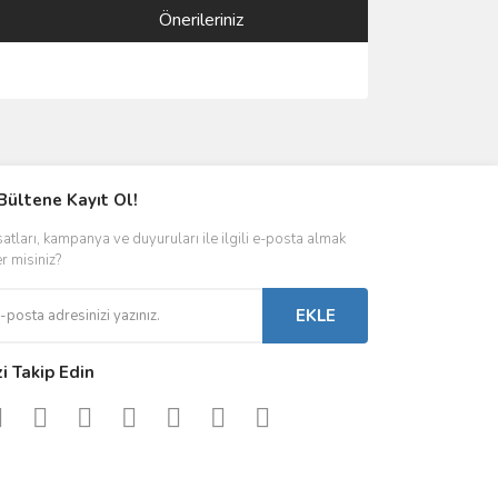
Önerileriniz
ımıza iletebilirsiniz.
Bültene Kayıt Ol!
satları, kampanya ve duyuruları ile ilgili e-posta almak
er misiniz?
EKLE
zi Takip Edin