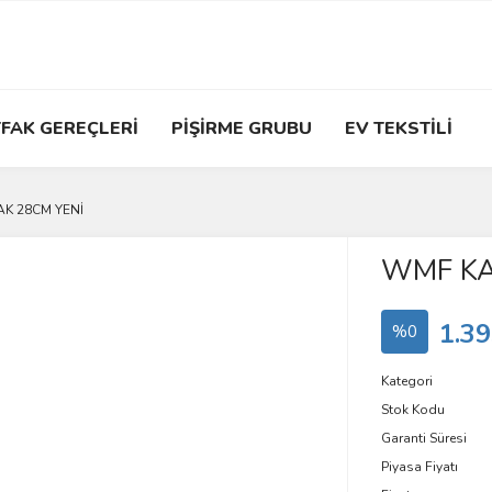
FAK GEREÇLERİ
PİŞİRME GRUBU
EV TEKSTİLİ
K 28CM YENİ
WMF KA
1.39
%0
Kategori
Stok Kodu
Garanti Süresi
Piyasa Fiyatı