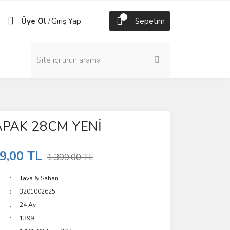
Üye Ol
Giriş Yap
Sepetim
/
PAK 28CM YENİ
9,00 TL
1.399,00 TL
Tava & Sahan
3201002625
24 Ay
1399