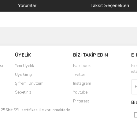
Yorumlar
Taksit Seçenekleri
ve diğer konularda yetersiz gördüğünüz noktaları öneri formunu kullanarak taraf
Bu ürüne ilk yorumu siz yapın!
ÜYELİK
BİZİ TAKİP EDİN
E-
r.
Yorum Yaz
si
Yeni Üyelik
Facebook
Fır
ist
Üye Girişi
Twitter
Şifremi Unuttum
Instagram
Sepetiniz
Youtube
Pinterest
Bi
iz 256bit SSL sertifikası ile korunmaktadır.
Gönder