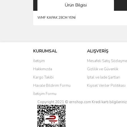
Ürün Bilgisi
WMF KAPAK 28CM YENİ
Bu ürünün fiyat bilgisi, resim, ürün açıklamalarında 
Görüş ve önerileriniz için teşekkür ederiz.
KURUMSAL
ALIŞVERİŞ
Ürün resmi kalitesiz, bozuk veya görüntülenemiyo
Ürün açıklamasında eksik bilgiler bulunuyor.
İletişim
Mesafeli Satış Sözleşme
Ürün bilgilerinde hatalar bulunuyor.
Hakkımızda
Gizlilik ve Güvenlik
Ürün fiyatı diğer sitelerden daha pahalı.
Kargo Takibi
İptal ve İade Şartları
Bu ürüne benzer farklı alternatifler olmalı.
Havale Bildirim Formu
Kişisel Veriler Politikası
İletişim Formu
Copyright 2021 © ernshop.com
Kredi kartı bilgilerin