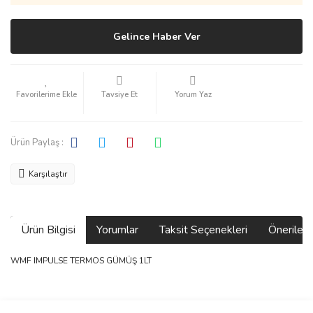
Gelince Haber Ver
Tavsiye Et
Yorum Yaz
Ürün Paylaş :
Karşılaştır
Ürün Bilgisi
Yorumlar
Taksit Seçenekleri
Önerilerin
WMF IMPULSE TERMOS GÜMÜŞ 1LT
Bu ürünün fiyat bilgisi, resim, ürün açıklamalarında ve diğer
konularda yetersiz gördüğünüz noktaları öneri formunu kullanarak