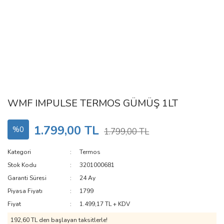
WMF IMPULSE TERMOS GÜMÜŞ 1LT
1.799,00 TL
%0
1.799,00 TL
Kategori
Termos
Stok Kodu
3201000681
Garanti Süresi
24 Ay
Piyasa Fiyatı
1799
Fiyat
1.499,17 TL + KDV
192,60 TL den başlayan taksitlerle!