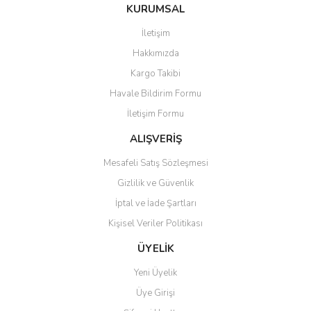
Bu ürüne ilk yorumu siz yapın!
KURUMSAL
tarafımıza iletebilirsiniz.
Görüş ve önerileriniz için teşekkür ederiz.
İletişim
Yorum Yaz
Hakkımızda
Ürün resmi kalitesiz, bozuk veya görüntülenemiyor.
Kargo Takibi
Ürün açıklamasında eksik bilgiler bulunuyor.
Havale Bildirim Formu
Ürün bilgilerinde hatalar bulunuyor.
İletişim Formu
Ürün fiyatı diğer sitelerden daha pahalı.
Bu ürüne benzer farklı alternatifler olmalı.
ALIŞVERİŞ
Mesafeli Satış Sözleşmesi
Gizlilik ve Güvenlik
İptal ve İade Şartları
Kişisel Veriler Politikası
Gönder
ÜYELİK
Yeni Üyelik
Üye Girişi