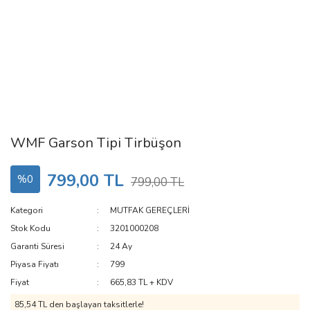
WMF Garson Tipi Tirbüşon
799,00 TL
%0
799,00 TL
Kategori
MUTFAK GEREÇLERİ
Stok Kodu
3201000208
Garanti Süresi
24 Ay
Piyasa Fiyatı
799
Fiyat
665,83 TL + KDV
85,54 TL den başlayan taksitlerle!