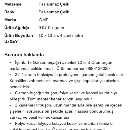
Malzeme
Paslanmaz Çelik
Renk
Paslanmaz Çelik
Marka
WMF
Ürün Ağırlığı
0.07 Kilogram
Ürün Boyutları
10 x 13.5 x 4 santimetre
UxGxY
Bu ürün hakkında
İçerik: 1x Garson bıçağı (Uzunluk 10 cm) Cromargan
paslanmaz çelikten mat - Ürün numarası: 0658136030
3'ü 1 arada fonksiyonlu profesyonel garson çatal bıçak seti:
Kapsülleri zahmetsizce ayırmak ve şişe kapaklarıyla şişeleri
açmak için
Garson bıçağı tirbuşon, folyo kesici ve kapsül kaldırıcıyı
birleştirir. Tüm mantar kenarlar için uygundur
2 kademeli tirbuşon, uzun mantarlarla bile şarap ve içecek
şişelerini sorunsuz bir şekilde açar. Hassas döndürülmüş
sarkaç ve basit kol mekanizması
Folyo kesici folyoyu kolayca keser ve mantarı temiz bir
şekilde serbest bırakır. Özellikle ergonomik kullanım