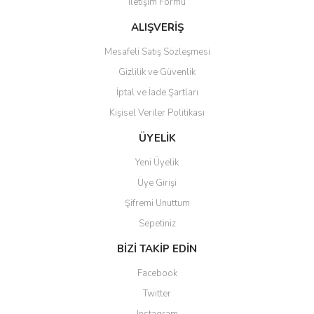
İletişim Formu
Ürün fiyatı diğer sitelerden daha pahalı.
Bu ürüne benzer farklı alternatifler olmalı.
ALIŞVERİŞ
Mesafeli Satış Sözleşmesi
Gizlilik ve Güvenlik
İptal ve İade Şartları
Kişisel Veriler Politikası
Gönder
ÜYELİK
Yeni Üyelik
Üye Girişi
Şifremi Unuttum
Sepetiniz
BİZİ TAKİP EDİN
Facebook
Twitter