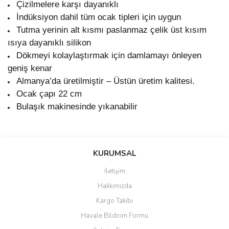
Çizilmelere karşı dayanıklı
İndüksiyon dahil tüm ocak tipleri için uygun
Tutma yerinin alt kısmı paslanmaz çelik üst kısım
ısıya dayanıklı silikon
Dökmeyi kolaylaştırmak için damlamayı önleyen
geniş kenar
Almanya’da üretilmiştir – Üstün üretim kalitesi.
Ocak çapı 22 cm
Bulaşık makinesinde yıkanabilir
Bu ürünün fiyat bilgisi, resim, ürün açıklamalarında ve diğer
konularda yetersiz gördüğünüz noktaları öneri formunu kullanarak
Bu ürüne ilk yorumu siz yapın!
KURUMSAL
tarafımıza iletebilirsiniz.
Görüş ve önerileriniz için teşekkür ederiz.
İletişim
Yorum Yaz
Hakkımızda
Ürün resmi kalitesiz, bozuk veya görüntülenemiyor.
Kargo Takibi
Ürün açıklamasında eksik bilgiler bulunuyor.
Havale Bildirim Formu
Ürün bilgilerinde hatalar bulunuyor.