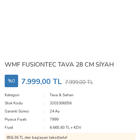
WMF FUSIONTEC TAVA 28 CM SİYAH
7.999,00 TL
%0
7.999,00 TL
Kategori
Tava & Sahan
Stok Kodu
3201006056
Garanti Süresi
24 Ay
Piyasa Fiyatı
7999
Fiyat
6.665,83 TL + KDV
856,36 TL den başlayan taksitlerle!