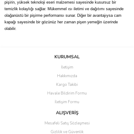
pişirin, yüksek teknoloji eseri malzemesi sayesinde kusursuz bir
temizlik kolaylığı sağlar. Mükemmel ısı iletimi ve dağıtımı sayesinde
olağanüstü bir pişirme performansı sunar. Diğer bir avantajıysa cam
kapağı sayesinde bir gözünüz her zaman pişen yemeğin üzerinde
olabilir.
Bu ürünün fiyat bilgisi, resim, ürün açıklamalarında ve diğer
konularda yetersiz gördüğünüz noktaları öneri formunu kullanarak
Bu ürüne ilk yorumu siz yapın!
KURUMSAL
tarafımıza iletebilirsiniz.
Görüş ve önerileriniz için teşekkür ederiz.
İletişim
Yorum Yaz
Hakkımızda
Ürün resmi kalitesiz, bozuk veya görüntülenemiyor.
Kargo Takibi
Ürün açıklamasında eksik bilgiler bulunuyor.
Havale Bildirim Formu
Ürün bilgilerinde hatalar bulunuyor.
İletişim Formu
Ürün fiyatı diğer sitelerden daha pahalı.
Bu ürüne benzer farklı alternatifler olmalı.
ALIŞVERİŞ
Mesafeli Satış Sözleşmesi
Gizlilik ve Güvenlik