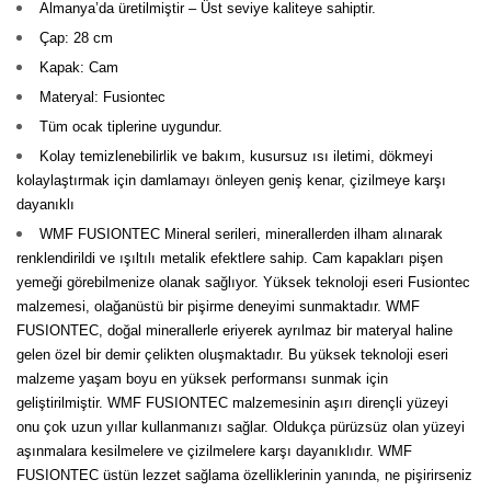
Almanya’da üretilmiştir – Üst seviye kaliteye sahiptir.
Çap: 28 cm
Kapak: Cam
Materyal: Fusiontec
Tüm ocak tiplerine uygundur.
Kolay temizlenebilirlik ve bakım, kusursuz ısı iletimi, dökmeyi
kolaylaştırmak için damlamayı önleyen geniş kenar, çizilmeye karşı
dayanıklı
WMF FUSIONTEC Mineral serileri, minerallerden ilham alınarak
renklendirildi ve ışıltılı metalik efektlere sahip. Cam kapakları pişen
yemeği görebilmenize olanak sağlıyor. Yüksek teknoloji eseri Fusiontec
malzemesi, olağanüstü bir pişirme deneyimi sunmaktadır. WMF
FUSIONTEC, doğal minerallerle eriyerek ayrılmaz bir materyal haline
gelen özel bir demir çelikten oluşmaktadır. Bu yüksek teknoloji eseri
malzeme yaşam boyu en yüksek performansı sunmak için
geliştirilmiştir. WMF FUSIONTEC malzemesinin aşırı dirençli yüzeyi
onu çok uzun yıllar kullanmanızı sağlar. Oldukça pürüzsüz olan yüzeyi
aşınmalara kesilmelere ve çizilmelere karşı dayanıklıdır. WMF
FUSIONTEC üstün lezzet sağlama özelliklerinin yanında, ne pişirirseniz