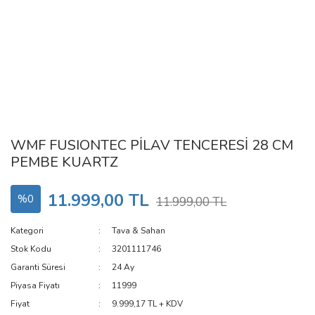
WMF FUSIONTEC PİLAV TENCERESİ 28 CM
PEMBE KUARTZ
11.999,00 TL
%0
11.999,00 TL
Kategori
Tava & Sahan
Stok Kodu
3201111746
Garanti Süresi
24 Ay
Piyasa Fiyatı
11999
Fiyat
9.999,17 TL + KDV