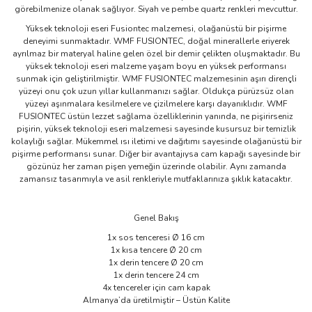
görebilmenize olanak sağlıyor. Siyah ve pembe quartz renkleri mevcuttur.
Yüksek teknoloji eseri Fusiontec malzemesi, olağanüstü bir pişirme
deneyimi sunmaktadır. WMF FUSIONTEC, doğal minerallerle eriyerek
ayrılmaz bir materyal haline gelen özel bir demir çelikten oluşmaktadır. Bu
yüksek teknoloji eseri malzeme yaşam boyu en yüksek performansı
sunmak için geliştirilmiştir. WMF FUSIONTEC malzemesinin aşırı dirençli
yüzeyi onu çok uzun yıllar kullanmanızı sağlar. Oldukça pürüzsüz olan
yüzeyi aşınmalara kesilmelere ve çizilmelere karşı dayanıklıdır. WMF
FUSIONTEC üstün lezzet sağlama özelliklerinin yanında, ne pişirirseniz
pişirin, yüksek teknoloji eseri malzemesi sayesinde kusursuz bir temizlik
kolaylığı sağlar. Mükemmel ısı iletimi ve dağıtımı sayesinde olağanüstü bir
pişirme performansı sunar. Diğer bir avantajıysa cam kapağı sayesinde bir
gözünüz her zaman pişen yemeğin üzerinde olabilir. Aynı zamanda
zamansız tasarımıyla ve asil renkleriyle mutfaklarınıza şıklık katacaktır.
Genel Bakış
1x sos tenceresi Ø 16 cm
1x kısa tencere Ø 20 cm
1x derin tencere Ø 20 cm
1x derin tencere 24 cm
4x tencereler için cam kapak
Almanya’da üretilmiştir – Üstün Kalite