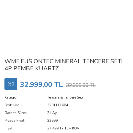
WMF FUSIONTEC MINERAL TENCERE SETİ
4P PEMBE KUARTZ
32.999,00 TL
%0
32.999,00 TL
Kategori
Tencere & Tencere Seti
Stok Kodu
3201111684
Garanti Süresi
24 Ay
Piyasa Fiyatı
32999
Fiyat
27.499,17 TL + KDV