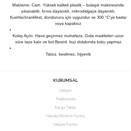
Malzeme: Cam. Yüksek kaliteli plastik – bulaşık makinesinde
yıkanabilir, fırına dayanıklı, mikrodalgaya dayanıklı,
Kuehlschrankfest, dondurucu için uygundur ve 300 °C'ye kadar
ısıya kapaksız
Kolay Açılır. Hava geçirmez muhafaza: Gıda maddeleri uzun
süre taze kalır ve bol Besinli. buz dolabında koku yapmaz
Tatsız, kesilmez, hijyenik
Bu ürünün fiyat bilgisi, resim, ürün açıklamalarında ve diğer
konularda yetersiz gördüğünüz noktaları öneri formunu kullanarak
Bu ürüne ilk yorumu siz yapın!
KURUMSAL
tarafımıza iletebilirsiniz.
Görüş ve önerileriniz için teşekkür ederiz.
İletişim
Yorum Yaz
Hakkımızda
Ürün resmi kalitesiz, bozuk veya görüntülenemiyor.
Kargo Takibi
Ürün açıklamasında eksik bilgiler bulunuyor.
Havale Bildirim Formu
Ürün bilgilerinde hatalar bulunuyor.
İletişim Formu
Ürün fiyatı diğer sitelerden daha pahalı.