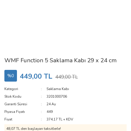
WMF Function 5 Saklama Kabı 29 x 24 cm
449,00 TL
%0
449,00 TL
Kategori
Saklama Kabı
Stok Kodu
3201000706
Garanti Süresi
24 Ay
Piyasa Fiyatı
449
Fiyat
374,17 TL + KDV
48,07 TL den başlayan taksitlerle!