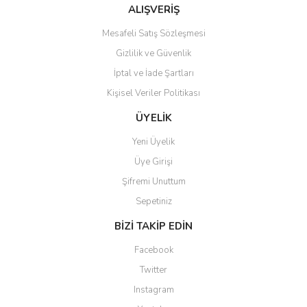
Bu ürüne benzer farklı alternatifler olmalı.
ALIŞVERİŞ
Mesafeli Satış Sözleşmesi
Gizlilik ve Güvenlik
İptal ve İade Şartları
Kişisel Veriler Politikası
Gönder
ÜYELİK
Yeni Üyelik
Üye Girişi
Şifremi Unuttum
Sepetiniz
BİZİ TAKİP EDİN
Facebook
Twitter
Instagram