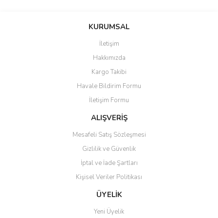
Bu ürünün fiyat bilgisi, resim, ürün açıklamalarında ve diğer
konularda yetersiz gördüğünüz noktaları öneri formunu kullanarak
Bu ürüne ilk yorumu siz yapın!
KURUMSAL
tarafımıza iletebilirsiniz.
Görüş ve önerileriniz için teşekkür ederiz.
İletişim
Yorum Yaz
Hakkımızda
Ürün resmi kalitesiz, bozuk veya görüntülenemiyor.
Kargo Takibi
Ürün açıklamasında eksik bilgiler bulunuyor.
Havale Bildirim Formu
Ürün bilgilerinde hatalar bulunuyor.
İletişim Formu
Ürün fiyatı diğer sitelerden daha pahalı.
Bu ürüne benzer farklı alternatifler olmalı.
ALIŞVERİŞ
Mesafeli Satış Sözleşmesi
Gizlilik ve Güvenlik
İptal ve İade Şartları
Kişisel Veriler Politikası
Gönder
ÜYELİK
Yeni Üyelik