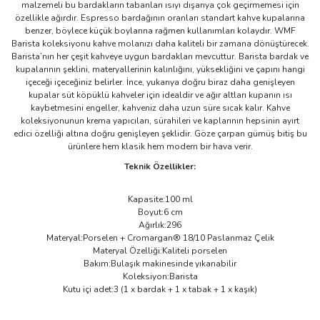
malzemeli bu bardakların tabanları ısıyı dışarıya çok geçirmemesi için
özellikle ağırdır. Espresso bardağının oranları standart kahve kupalarına
benzer, böylece küçük boylarına rağmen kullanımları kolaydır. WMF
Barista koleksiyonu kahve molanızı daha kaliteli bir zamana dönüştürecek.
Barista’nın her çeşit kahveye uygun bardakları mevcuttur. Barista bardak ve
kupalarının şeklini, materyallerinin kalınlığını, yüksekliğini ve çapını hangi
içeceği içeceğiniz belirler. İnce, yukarıya doğru biraz daha genişleyen
kupalar süt köpüklü kahveler için idealdir ve ağır altları kupanın ısı
kaybetmesini engeller, kahveniz daha uzun süre sıcak kalır. Kahve
koleksiyonunun krema yapıcıları, sürahileri ve kaplarının hepsinin ayırt
edici özelliği altına doğru genişleyen şeklidir. Göze çarpan gümüş bitiş bu
ürünlere hem klasik hem modern bir hava verir.
Teknik Özellikler:
Kapasite:100 ml
Boyut:6 cm
Ağırlık:296
Materyal:Porselen + Cromargan® 18/10 Paslanmaz Çelik
Materyal Özelliği:Kaliteli porselen
Bakım:Bulaşık makinesinde yıkanabilir
Koleksiyon:Barista
Kutu içi adet:3 (1 x bardak + 1 x tabak + 1 x kaşık)