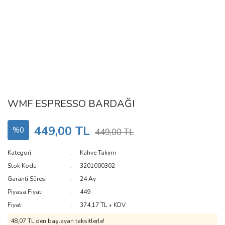
WMF ESPRESSO BARDAĞI
449,00 TL
%0
449,00 TL
Kategori
Kahve Takımı
Stok Kodu
3201000302
Garanti Süresi
24 Ay
Piyasa Fiyatı
449
Fiyat
374,17 TL + KDV
48,07 TL den başlayan taksitlerle!