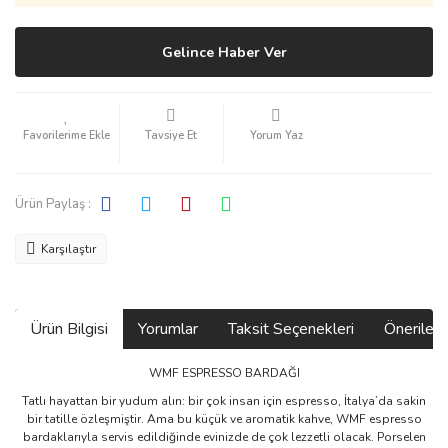
Gelince Haber Ver
Tavsiye Et
Yorum Yaz
Ürün Paylaş :
Karşılaştır
Ürün Bilgisi
Yorumlar
Taksit Seçenekleri
Önerilerin
WMF ESPRESSO BARDAĞI
Tatlı hayattan bir yudum alın: bir çok insan için espresso, İtalya’da sakin
bir tatille özleşmiştir. Ama bu küçük ve aromatik kahve, WMF espresso
bardaklarıyla servis edildiğinde evinizde de çok lezzetli olacak. Porselen