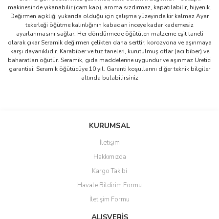
makinesinde yıkanabilir (cam kap), aroma sızdırmaz, kapatılabilir, hijyenik.
Değirmen açıklığı yukarıda olduğu için çalışma yüzeyinde kir kalmaz Ayar
tekerleği öğütme kalınlığının kabadan inceye kadar kademesiz
ayarlanmasını sağlar. Her döndürmede öğütülen malzeme eşit taneli
olarak çıkar Seramik değirmen çelikten daha serttir, korozyona ve aşınmaya
karşı dayanıklıdır. Karabiber ve tuz taneleri, kurutulmuş otlar (acı biber) ve
baharatları öğütür. Seramik, gıda maddelerine uygundur ve aşınmaz Üretici
garantisi: Seramik öğütücüye 10 yıl. Garanti koşullarını diğer teknik bilgiler
altında bulabilirsiniz
Bu ürünün fiyat bilgisi, resim, ürün açıklamalarında ve diğer
konularda yetersiz gördüğünüz noktaları öneri formunu kullanarak
Bu ürüne ilk yorumu siz yapın!
KURUMSAL
tarafımıza iletebilirsiniz.
Görüş ve önerileriniz için teşekkür ederiz.
İletişim
Yorum Yaz
Hakkımızda
Ürün resmi kalitesiz, bozuk veya görüntülenemiyor.
Kargo Takibi
Ürün açıklamasında eksik bilgiler bulunuyor.
Havale Bildirim Formu
Ürün bilgilerinde hatalar bulunuyor.
İletişim Formu
Ürün fiyatı diğer sitelerden daha pahalı.
Bu ürüne benzer farklı alternatifler olmalı.
ALIŞVERİŞ