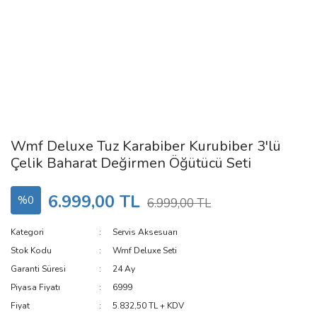
Wmf Deluxe Tuz Karabiber Kurubiber 3'lü
Çelik Baharat Değirmen Öğütücü Seti
6.999,00 TL
%0
6.999,00 TL
Kategori
Servis Aksesuarı
Stok Kodu
Wmf Deluxe Seti
Garanti Süresi
24 Ay
Piyasa Fiyatı
6999
Fiyat
5.832,50 TL + KDV