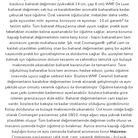
baskısız baharat değirmeni (yükseklik 14 cm, çap 6 cm) WMF De Luxe
baharat değirmeni seti tuz ve karabiberden aromatik baharatlara kadar,
çabucak taze öğütme. Özel seramik öğütücüler, metalden daha serttir,
gıda açısından nötr, aşınma, korozyon ve aşınmaz - 10 yıl garanti* ile
teslim edilir. Tüm baharat ihtiyaçlarına ideal uyum sağlar, pratik ayar
tekerlekleri inceden kalına ayarlanabilir bir öğütme sağlar, aroma koruma
kapağı baharat değirmenlerini neme karşı korur - hepsi baharatların tam
aromasını içeride muhafaza eder. Şık, mat Cromargan®, şeffaf cam ve
kaliteli plastikten üretilmiş olan bu baharat değirmenleri geniş bir açıklık
sayesinde pratik bir görselleştirme ve doldurma sağlar. Bu, yüzeyleri temiz
tutmak için öğütücünün dolum tasarımı ve zahmetsiz temizlik için bulaşık
makinesinde yıkanabilen baharat kavanozları ile tamamlanır. Taze
öğütülmüş baharatlar bize tam aroması hediye ediyor, çünkü öğütme
sırasında uçucu yağlar serbest kalır. Böylece WMF Ceramill baharat
değirmenlerini karabiber değirmenleri örnek alınarak geliştirmiştir ve aynı
şekilde uzun ömürlü seramik öğütücü ile donatılmıştır. Öğütme kalınlığı bir
ayar çarkı üzerinden kademesiz ayarlanabilir, böylece baharata göre
istenen granülasyon elde edilir. Baharat değirmenlerinin cam kapları
vardır, böylece bir bakışta ne kadar stoklarınız olduğunu görebilirsiniz.
Kolay doldurulur ve bulaşık makinesinde yıkanabilir. Üst kısım isteğe bağlı
olarak Cromargan paslanmaz çelik 18/10, meşe ağacı veya yüksek kaliteli
plastikten oluşur. Tüm baharat değirmenlerinde değirmen üstte oturur ve
masanın üzerinde hiçbir öğütme izi bırakmaz. Ayrıca aroma kapağı öğütme
başlığını korur ve aynı zamanda baharat aromasını korur
Malzeme:
Cromargan paslanmaz çelik mat, cam, seramik değirmen – bulaşık