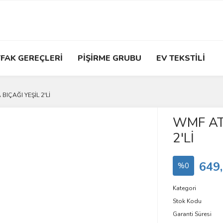
FAK GEREÇLERİ
PİŞİRME GRUBU
EV TEKSTİLİ
BIÇAĞI YEŞİL 2'Lİ
WMF ATI
2'Lİ
649
%0
Kategori
Stok Kodu
Garanti Süresi