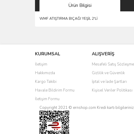
Ürün Bilgisi
WMF ATIŞTIRMA BIÇAĞI YEŞİL 2'Lİ
Bu ürünün fiyat bilgisi, resim, ürün açıklamalarında 
Görüş ve önerileriniz için teşekkür ederiz.
KURUMSAL
ALIŞVERİŞ
Ürün resmi kalitesiz, bozuk veya görüntülenemiyo
Ürün açıklamasında eksik bilgiler bulunuyor.
İletişim
Mesafeli Satış Sözleşme
Ürün bilgilerinde hatalar bulunuyor.
Hakkımızda
Gizlilik ve Güvenlik
Ürün fiyatı diğer sitelerden daha pahalı.
Kargo Takibi
İptal ve İade Şartları
Bu ürüne benzer farklı alternatifler olmalı.
Havale Bildirim Formu
Kişisel Veriler Politikası
İletişim Formu
Copyright 2021 © ernshop.com
Kredi kartı bilgilerin