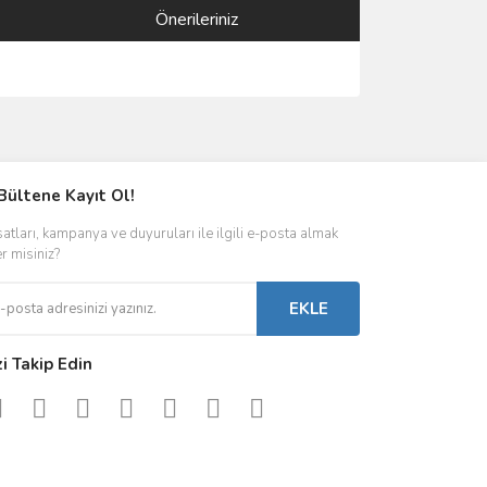
Önerileriniz
ımıza iletebilirsiniz.
Bültene Kayıt Ol!
satları, kampanya ve duyuruları ile ilgili e-posta almak
er misiniz?
EKLE
zi Takip Edin