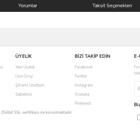
Yorumlar
Taksit Seçenekleri
ve diğer konularda yetersiz gördüğünüz noktaları öneri formunu kullanarak taraf
Bu ürüne ilk yorumu siz yapın!
ÜYELİK
BİZİ TAKİP EDİN
E-
r.
Yorum Yaz
si
Yeni Üyelik
Facebook
Fır
ist
Üye Girişi
Twitter
Şifremi Unuttum
Instagram
Sepetiniz
Youtube
Pinterest
Bi
iz 256bit SSL sertifikası ile korunmaktadır.
Gönder