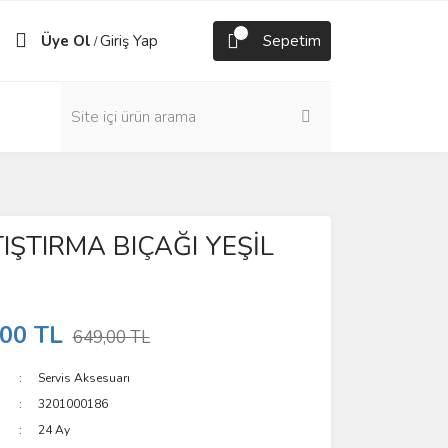
Üye Ol
Giriş Yap
Sepetim
/
ŞTIRMA BIÇAĞI YEŞİL
,00 TL
649,00 TL
Servis Aksesuarı
3201000186
24 Ay