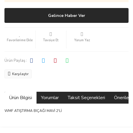
Gelince Haber Ver
Tavsiye Et
Yorum Yaz
Ürün Paylaş :
Karşılaştır
Ürün Bilgisi
Yorumlar
Taksit Seçenekleri
Önerilerin
WMF ATIŞTIRMA BIÇAĞI MAVİ 2'Lİ
Bu ürünün fiyat bilgisi, resim, ürün açıklamalarında ve diğer
konularda yetersiz gördüğünüz noktaları öneri formunu kullanarak