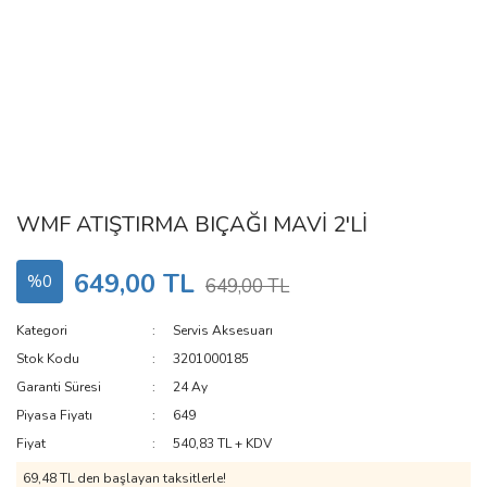
WMF ATIŞTIRMA BIÇAĞI MAVİ 2'Lİ
649,00 TL
%0
649,00 TL
Kategori
Servis Aksesuarı
Stok Kodu
3201000185
Garanti Süresi
24 Ay
Piyasa Fiyatı
649
Fiyat
540,83 TL + KDV
69,48 TL den başlayan taksitlerle!