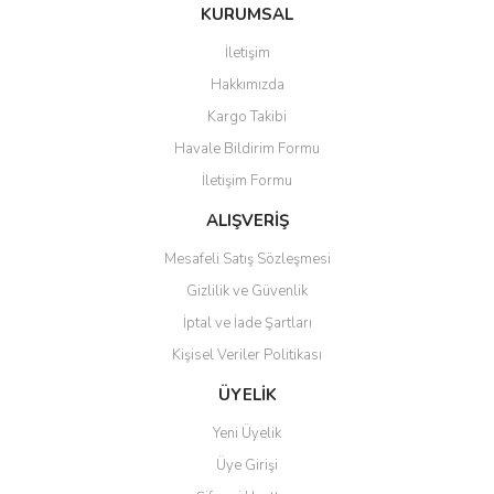
Bu ürüne ilk yorumu siz yapın!
KURUMSAL
tarafımıza iletebilirsiniz.
Görüş ve önerileriniz için teşekkür ederiz.
İletişim
Yorum Yaz
Hakkımızda
Ürün resmi kalitesiz, bozuk veya görüntülenemiyor.
Kargo Takibi
Ürün açıklamasında eksik bilgiler bulunuyor.
Havale Bildirim Formu
Ürün bilgilerinde hatalar bulunuyor.
İletişim Formu
Ürün fiyatı diğer sitelerden daha pahalı.
Bu ürüne benzer farklı alternatifler olmalı.
ALIŞVERİŞ
Mesafeli Satış Sözleşmesi
Gizlilik ve Güvenlik
İptal ve İade Şartları
Kişisel Veriler Politikası
Gönder
ÜYELİK
Yeni Üyelik
Üye Girişi