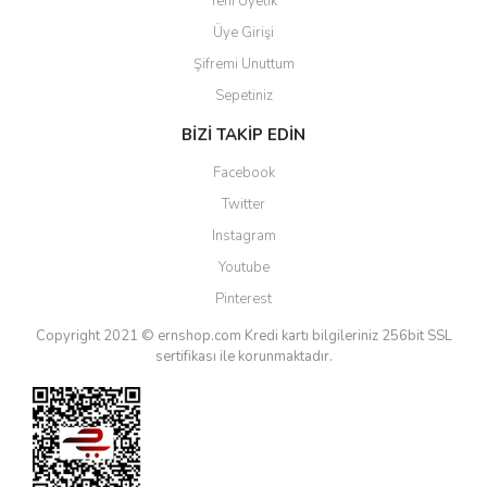
Yeni Üyelik
Üye Girişi
Şifremi Unuttum
Sepetiniz
BİZİ TAKİP EDİN
Facebook
Twitter
Instagram
Youtube
Pinterest
Copyright 2021 © ernshop.com
Kredi kartı bilgileriniz 256bit SSL
sertifikası ile korunmaktadır.