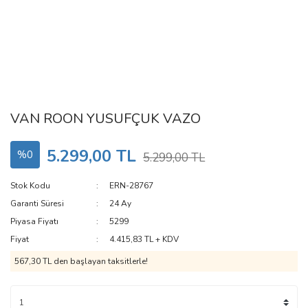
VAN ROON YUSUFÇUK VAZO
5.299,00 TL
%0
5.299,00 TL
Stok Kodu
ERN-28767
Garanti Süresi
24 Ay
Piyasa Fiyatı
5299
Fiyat
4.415,83 TL + KDV
567,30 TL den başlayan taksitlerle!