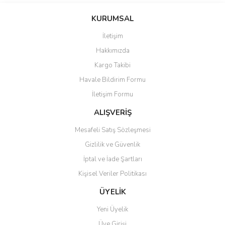
konularda yetersiz gördüğünüz noktaları öneri formunu kullanarak
Bu ürüne ilk yorumu siz yapın!
KURUMSAL
tarafımıza iletebilirsiniz.
Görüş ve önerileriniz için teşekkür ederiz.
İletişim
Yorum Yaz
Hakkımızda
Ürün resmi kalitesiz, bozuk veya görüntülenemiyor.
Kargo Takibi
Ürün açıklamasında eksik bilgiler bulunuyor.
Havale Bildirim Formu
Ürün bilgilerinde hatalar bulunuyor.
İletişim Formu
Ürün fiyatı diğer sitelerden daha pahalı.
Bu ürüne benzer farklı alternatifler olmalı.
ALIŞVERİŞ
Mesafeli Satış Sözleşmesi
Gizlilik ve Güvenlik
İptal ve İade Şartları
Kişisel Veriler Politikası
Gönder
ÜYELİK
Yeni Üyelik
Üye Girişi