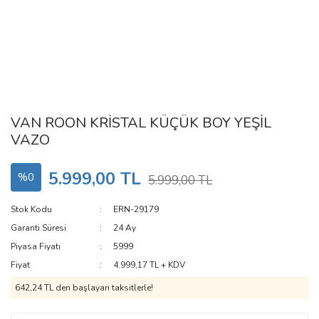
VAN ROON KRİSTAL KÜÇÜK BOY YEŞİL
VAZO
5.999,00 TL
%0
5.999,00 TL
Stok Kodu
ERN-29179
Garanti Süresi
24 Ay
Piyasa Fiyatı
5999
Fiyat
4.999,17 TL + KDV
642,24 TL den başlayan taksitlerle!