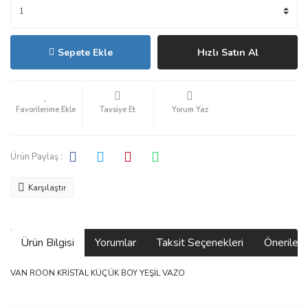
Sepete Ekle
Hızlı Satın Al
Tavsiye Et
Yorum Yaz
Ürün Paylaş :
Karşılaştır
Ürün Bilgisi
Yorumlar
Taksit Seçenekleri
Önerilerin
VAN ROON KRİSTAL KÜÇÜK BOY YEŞİL VAZO
Bu ürünün fiyat bilgisi, resim, ürün açıklamalarında ve diğer