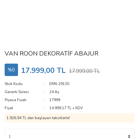
VAN ROON DEKORATİF ABAJUR
17.999,00 TL
%0
17.999,00 TL
Stok Kodu
ERN-29130
Garanti Süresi
24 Ay
Piyasa Fiyatı
17999
Fiyat
14.999,17 TL + KDV
1.926,94 TL den başlayan taksitlerle!