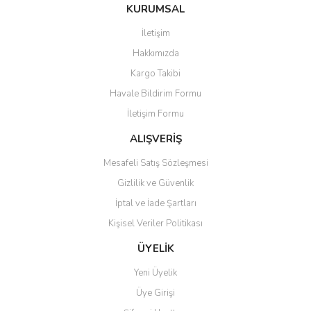
Bu ürüne ilk yorumu siz yapın!
KURUMSAL
tarafımıza iletebilirsiniz.
Görüş ve önerileriniz için teşekkür ederiz.
İletişim
Yorum Yaz
Hakkımızda
Ürün resmi kalitesiz, bozuk veya görüntülenemiyor.
Kargo Takibi
Ürün açıklamasında eksik bilgiler bulunuyor.
Havale Bildirim Formu
Ürün bilgilerinde hatalar bulunuyor.
İletişim Formu
Ürün fiyatı diğer sitelerden daha pahalı.
Bu ürüne benzer farklı alternatifler olmalı.
ALIŞVERİŞ
Mesafeli Satış Sözleşmesi
Gizlilik ve Güvenlik
İptal ve İade Şartları
Kişisel Veriler Politikası
Gönder
ÜYELİK
Yeni Üyelik
Üye Girişi