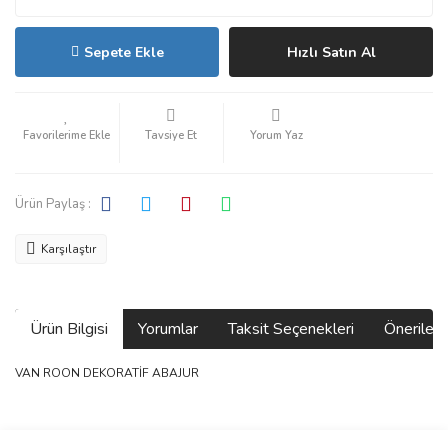
Sepete Ekle
Hızlı Satın Al
Tavsiye Et
Yorum Yaz
Ürün Paylaş :
Karşılaştır
Ürün Bilgisi
Yorumlar
Taksit Seçenekleri
Önerilerin
VAN ROON DEKORATİF ABAJUR
Bu ürünün fiyat bilgisi, resim, ürün açıklamalarında ve diğer
konularda yetersiz gördüğünüz noktaları öneri formunu kullanarak