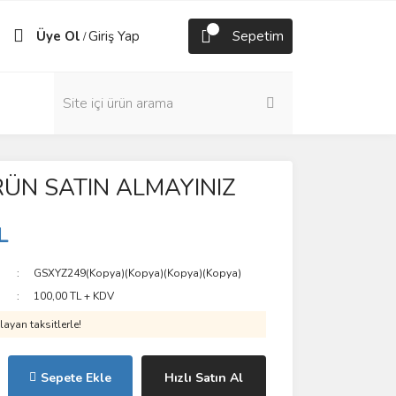
Üye Ol
Giriş Yap
Sepetim
/
RÜN SATIN ALMAYINIZ
L
GSXYZ249(Kopya)(Kopya)(Kopya)(Kopya)
100,00 TL + KDV
ayan taksitlerle!
Sepete Ekle
Hızlı Satın Al