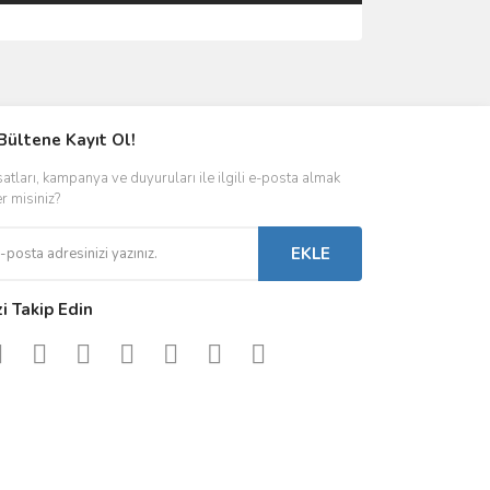
ımıza iletebilirsiniz.
Bültene Kayıt Ol!
satları, kampanya ve duyuruları ile ilgili e-posta almak
er misiniz?
EKLE
zi Takip Edin