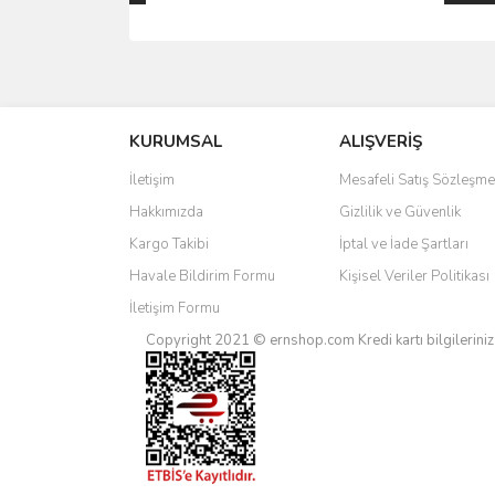
Bu ürünün fiyat bilgisi, resim, ürün açıklamalarında 
Görüş ve önerileriniz için teşekkür ederiz.
KURUMSAL
ALIŞVERİŞ
Ürün resmi kalitesiz, bozuk veya görüntülenemiyo
Ürün açıklamasında eksik bilgiler bulunuyor.
İletişim
Mesafeli Satış Sözleşme
Ürün bilgilerinde hatalar bulunuyor.
Hakkımızda
Gizlilik ve Güvenlik
Ürün fiyatı diğer sitelerden daha pahalı.
Kargo Takibi
İptal ve İade Şartları
Bu ürüne benzer farklı alternatifler olmalı.
Havale Bildirim Formu
Kişisel Veriler Politikası
İletişim Formu
Copyright 2021 © ernshop.com
Kredi kartı bilgilerin