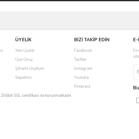
ve diğer konularda yetersiz gördüğünüz noktaları öneri formunu kullanarak taraf
Bu ürüne ilk yorumu siz yapın!
ÜYELİK
BİZİ TAKİP EDİN
E-
r.
Yorum Yaz
si
Yeni Üyelik
Facebook
Fır
ist
Üye Girişi
Twitter
Şifremi Unuttum
Instagram
Sepetiniz
Youtube
Pinterest
Bi
iz 256bit SSL sertifikası ile korunmaktadır.
Gönder