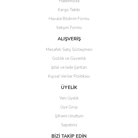
Hakkımızda
Ürün resmi kalitesiz, bozuk veya görüntülenemiyor.
Kargo Takibi
Ürün açıklamasında eksik bilgiler bulunuyor.
Havale Bildirim Formu
Ürün bilgilerinde hatalar bulunuyor.
İletişim Formu
Ürün fiyatı diğer sitelerden daha pahalı.
Bu ürüne benzer farklı alternatifler olmalı.
ALIŞVERİŞ
Mesafeli Satış Sözleşmesi
Gizlilik ve Güvenlik
İptal ve İade Şartları
Kişisel Veriler Politikası
Gönder
ÜYELİK
Yeni Üyelik
Üye Girişi
Şifremi Unuttum
Sepetiniz
BİZİ TAKİP EDİN