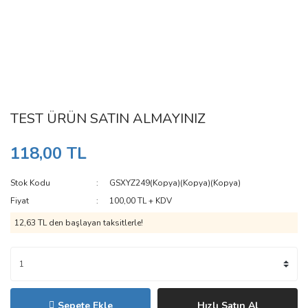
TEST ÜRÜN SATIN ALMAYINIZ
118,00 TL
Stok Kodu
GSXYZ249(Kopya)(Kopya)(Kopya)
Fiyat
100,00 TL + KDV
12,63 TL den başlayan taksitlerle!
Sepete Ekle
Hızlı Satın Al