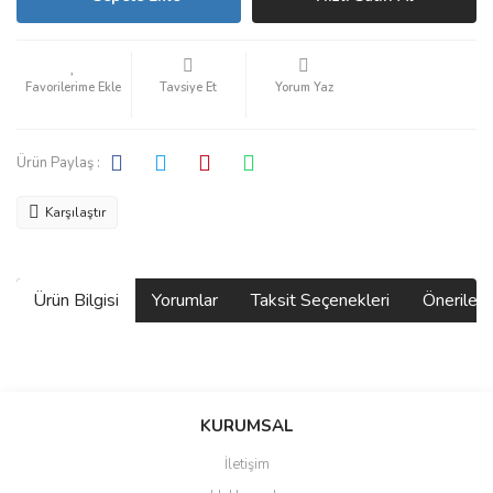
Tavsiye Et
Yorum Yaz
Ürün Paylaş :
Karşılaştır
Ürün Bilgisi
Yorumlar
Taksit Seçenekleri
Önerilerin
Bu ürünün fiyat bilgisi, resim, ürün açıklamalarında ve diğer
konularda yetersiz gördüğünüz noktaları öneri formunu kullanarak
Bu ürüne ilk yorumu siz yapın!
KURUMSAL
tarafımıza iletebilirsiniz.
Görüş ve önerileriniz için teşekkür ederiz.
İletişim
Yorum Yaz