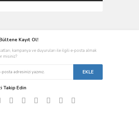
ımıza iletebilirsiniz.
Bültene Kayıt Ol!
satları, kampanya ve duyuruları ile ilgili e-posta almak
er misiniz?
EKLE
zi Takip Edin