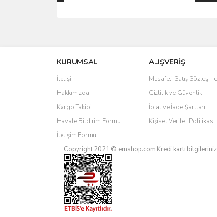
Bu ürünün fiyat bilgisi, resim, ürün açıklamalarında 
Görüş ve önerileriniz için teşekkür ederiz.
KURUMSAL
ALIŞVERİŞ
Ürün resmi kalitesiz, bozuk veya görüntülenemiyo
Ürün açıklamasında eksik bilgiler bulunuyor.
İletişim
Mesafeli Satış Sözleşme
Ürün bilgilerinde hatalar bulunuyor.
Hakkımızda
Gizlilik ve Güvenlik
Ürün fiyatı diğer sitelerden daha pahalı.
Kargo Takibi
İptal ve İade Şartları
Bu ürüne benzer farklı alternatifler olmalı.
Havale Bildirim Formu
Kişisel Veriler Politikası
İletişim Formu
Copyright 2021 © ernshop.com
Kredi kartı bilgilerin