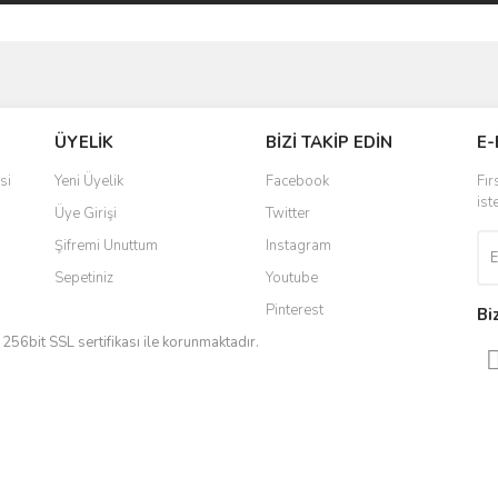
ve diğer konularda yetersiz gördüğünüz noktaları öneri formunu kullanarak taraf
Bu ürüne ilk yorumu siz yapın!
ÜYELİK
BİZİ TAKİP EDİN
E-
r.
Yorum Yaz
si
Yeni Üyelik
Facebook
Fır
ist
Üye Girişi
Twitter
Şifremi Unuttum
Instagram
Sepetiniz
Youtube
Pinterest
Bi
iz 256bit SSL sertifikası ile korunmaktadır.
Gönder