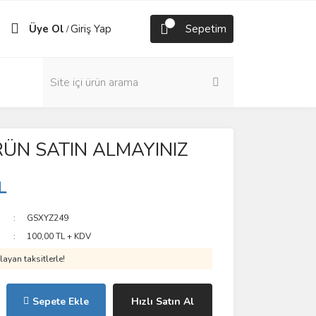
Üye Ol
Giriş Yap
Sepetim
/
RÜN SATIN ALMAYINIZ
L
GSXYZ249
100,00 TL + KDV
ayan taksitlerle!
Sepete Ekle
Hızlı Satın Al