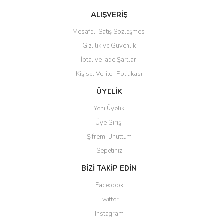
Bu ürüne benzer farklı alternatifler olmalı.
ALIŞVERİŞ
Mesafeli Satış Sözleşmesi
Gizlilik ve Güvenlik
İptal ve İade Şartları
Kişisel Veriler Politikası
Gönder
ÜYELİK
Yeni Üyelik
Üye Girişi
Şifremi Unuttum
Sepetiniz
BİZİ TAKİP EDİN
Facebook
Twitter
Instagram