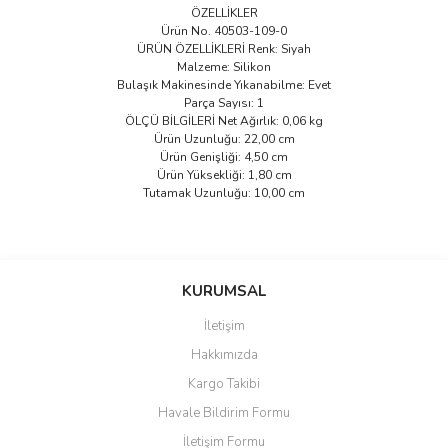
ÖZELLİKLER
Ürün No. 40503-109-0
ÜRÜN ÖZELLİKLERİ Renk: Siyah
Malzeme: Silikon
Bulaşık Makinesinde Yıkanabilme: Evet
Parça Sayısı: 1
ÖLÇÜ BİLGİLERİ Net Ağırlık: 0,06 kg
Ürün Uzunluğu: 22,00 cm
Ürün Genişliği: 4,50 cm
Ürün Yüksekliği: 1,80 cm
Tutamak Uzunluğu: 10,00 cm
Bu ürünün fiyat bilgisi, resim, ürün açıklamalarında ve diğer
konularda yetersiz gördüğünüz noktaları öneri formunu kullanarak
Bu ürüne ilk yorumu siz yapın!
KURUMSAL
tarafımıza iletebilirsiniz.
Görüş ve önerileriniz için teşekkür ederiz.
İletişim
Yorum Yaz
Hakkımızda
Ürün resmi kalitesiz, bozuk veya görüntülenemiyor.
Kargo Takibi
Ürün açıklamasında eksik bilgiler bulunuyor.
Havale Bildirim Formu
Ürün bilgilerinde hatalar bulunuyor.
İletişim Formu
Ürün fiyatı diğer sitelerden daha pahalı.