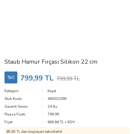
Staub Hamur Fırçası Silikon 22 cm
799,99 TL
%0
799,99 TL
Kategori
Kaşık
Stok Kodu
405031090
Garanti Süresi
24 Ay
Piyasa Fiyatı
799.99
Fiyat
666,66 TL + KDV
85,65 TL den başlayan taksitlerle!