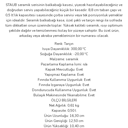
STAUB seramik serisinin balkabağı kasesi, yiyecek hazırlayabileceğiniz ve
doğrudan servis yapabileceğiniz küçük bir kasedir. 8,8 cm taban çapı ve
0,5 lt’lik kapasitesi sayesinde çorba servisi veya tek porsiyonluk yemekler
için idealdir. Seramik balkabağı kase, özel şekli ve tarçın rengi ile sofrada
tüm dikkatleri onun üzerinde toplar. Yüksek kaliteli seramik, ısıyı optimum
şekilde dağıtır ve temizlenmesi kolay bir yüzeye sahiptir. Bu özel ürün,
arkadaş veya akraba yemeklerinizin bir numarası olacak.
Renk: Tarçın
Isıya Dayanıklılık: 300,00 ºC
Soğuğa Dayanıklılık: -20,00 ºC
Malzeme: seramik
Pazarlama Kaplama İsmi: n/a
Kapak Mevcutluğu: Evet
Yapışmaz Kaplama: Evet
Fırında Kullanıma Uygunluk: Evet
Fırında Izgaraya Uygunluk: Evet
Dondurucuda Kullanıma Uygunluk: Evet
Bulaşık Makinesinde Yıkanabilme: Evet
ÖLÇÜ BİLGİLERİ
Net Ağırlık: 0,61 kg
Kapasite: 0,50 l
Ürün Uzunluğu: 16,30 cm
Ürün Genişliği: 12,50 cm
Ürün Yüksekliği: 10,40 cm