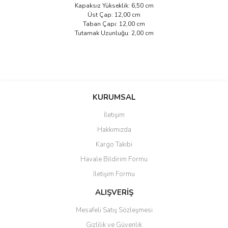
Kapaksız Yükseklik: 6,50 cm
Üst Çap: 12,00 cm
Taban Çapı: 12,00 cm
Tutamak Uzunluğu: 2,00 cm
Bu ürünün fiyat bilgisi, resim, ürün açıklamalarında ve diğer
konularda yetersiz gördüğünüz noktaları öneri formunu kullanarak
Bu ürüne ilk yorumu siz yapın!
KURUMSAL
tarafımıza iletebilirsiniz.
Görüş ve önerileriniz için teşekkür ederiz.
İletişim
Yorum Yaz
Hakkımızda
Ürün resmi kalitesiz, bozuk veya görüntülenemiyor.
Kargo Takibi
Ürün açıklamasında eksik bilgiler bulunuyor.
Havale Bildirim Formu
Ürün bilgilerinde hatalar bulunuyor.
İletişim Formu
Ürün fiyatı diğer sitelerden daha pahalı.
Bu ürüne benzer farklı alternatifler olmalı.
ALIŞVERİŞ
Mesafeli Satış Sözleşmesi
Gizlilik ve Güvenlik