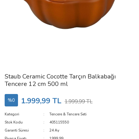
Staub Ceramic Cocotte Tarçın Balkabağı
Tencere 12 cm 500 ml
1.999,99 TL
%0
1.999,99 TL
Kategori
Tencere & Tencere Seti
Stok Kodu
405115550
Garanti Süresi
24 Ay
Piyasa Fiyatı
1999.99