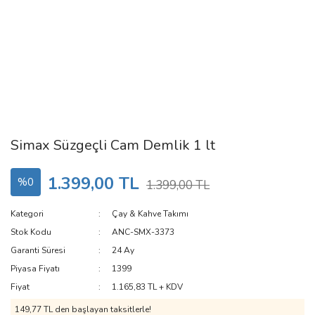
Simax Süzgeçli Cam Demlik 1 lt
1.399,00 TL
%0
1.399,00 TL
Kategori
Çay & Kahve Takımı
Stok Kodu
ANC-SMX-3373
Garanti Süresi
24 Ay
Piyasa Fiyatı
1399
Fiyat
1.165,83 TL + KDV
149,77 TL den başlayan taksitlerle!