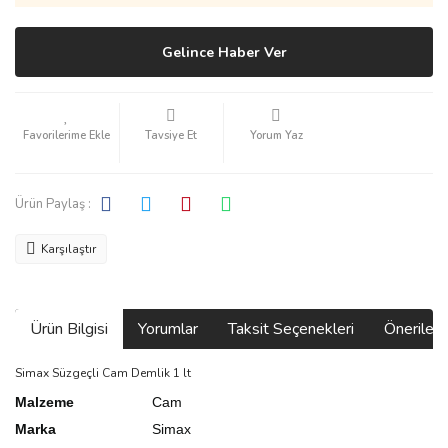
Gelince Haber Ver
Tavsiye Et
Yorum Yaz
Ürün Paylaş :
Karşılaştır
Ürün Bilgisi
Yorumlar
Taksit Seçenekleri
Önerilerin
Simax Süzgeçli Cam Demlik 1 lt
Malzeme
Cam
Marka
Simax