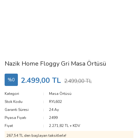
Nazik Home Floggy Gri Masa Örtüsü
2.499,00 TL
%0
2.499,00 TL
Kategori
Masa Örtüsü
Stok Kodu
RYL602
Garanti Süresi
24 Ay
Piyasa Fiyatı
2499
Fiyat
2.271,82 TL + KDV
267,54 TL den başlayan taksitlerle!