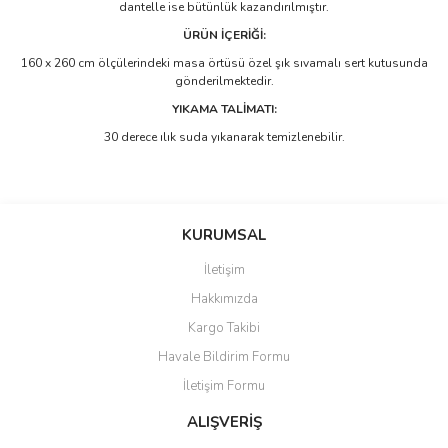
dantelle ise bütünlük kazandırılmıştır.
ÜRÜN İÇERİĞİ:
160 x 260 cm ölçülerindeki masa örtüsü özel şık sıvamalı sert kutusunda
gönderilmektedir.
YIKAMA TALİMATI:
30 derece ılık suda yıkanarak temizlenebilir.
Bu ürünün fiyat bilgisi, resim, ürün açıklamalarında ve diğer
konularda yetersiz gördüğünüz noktaları öneri formunu kullanarak
Bu ürüne ilk yorumu siz yapın!
KURUMSAL
tarafımıza iletebilirsiniz.
Görüş ve önerileriniz için teşekkür ederiz.
İletişim
Yorum Yaz
Hakkımızda
Ürün resmi kalitesiz, bozuk veya görüntülenemiyor.
Kargo Takibi
Ürün açıklamasında eksik bilgiler bulunuyor.
Havale Bildirim Formu
Ürün bilgilerinde hatalar bulunuyor.
İletişim Formu
Ürün fiyatı diğer sitelerden daha pahalı.
Bu ürüne benzer farklı alternatifler olmalı.
ALIŞVERİŞ