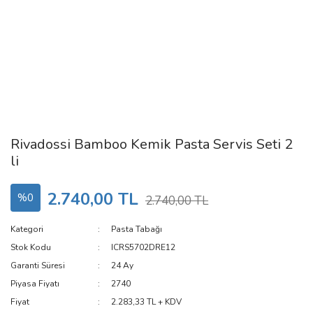
Rivadossi Bamboo Kemik Pasta Servis Seti 2
li
2.740,00 TL
%0
2.740,00 TL
Kategori
Pasta Tabağı
Stok Kodu
ICRS5702DRE12
Garanti Süresi
24 Ay
Piyasa Fiyatı
2740
Fiyat
2.283,33 TL + KDV