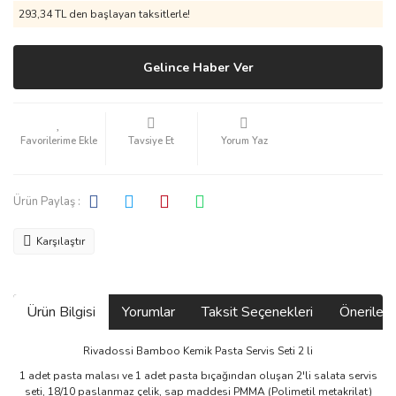
293,34 TL den başlayan taksitlerle!
Gelince Haber Ver
Tavsiye Et
Yorum Yaz
Ürün Paylaş :
Karşılaştır
Ürün Bilgisi
Yorumlar
Taksit Seçenekleri
Önerilerin
Rivadossi Bamboo Kemik Pasta Servis Seti 2 li
1 adet pasta malası ve 1 adet pasta bıçağından oluşan 2'li salata servis
seti, 18/10 paslanmaz çelik, sap maddesi PMMA (Polimetil metakrilat)