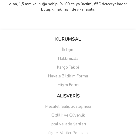
olan, 1,5 mm kalınlığa sahip, %100 İtalya üretimi, 65C dereceye kadar
bulaşık makinesinde yıkanabilir.
Bu ürünün fiyat bilgisi, resim, ürün açıklamalarında ve diğer
konularda yetersiz gördüğünüz noktaları öneri formunu kullanarak
Bu ürüne ilk yorumu siz yapın!
KURUMSAL
tarafımıza iletebilirsiniz.
Görüş ve önerileriniz için teşekkür ederiz.
İletişim
Yorum Yaz
Hakkımızda
Ürün resmi kalitesiz, bozuk veya görüntülenemiyor.
Kargo Takibi
Ürün açıklamasında eksik bilgiler bulunuyor.
Havale Bildirim Formu
Ürün bilgilerinde hatalar bulunuyor.
İletişim Formu
Ürün fiyatı diğer sitelerden daha pahalı.
Bu ürüne benzer farklı alternatifler olmalı.
ALIŞVERİŞ
Mesafeli Satış Sözleşmesi
Gizlilik ve Güvenlik
İptal ve İade Şartları
Kişisel Veriler Politikası
Gönder