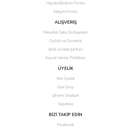
Havale Bildirim Formu
Ürün bilgilerinde hatalar bulunuyor.
İletişim Formu
Ürün fiyatı diğer sitelerden daha pahalı.
Bu ürüne benzer farklı alternatifler olmalı.
ALIŞVERİŞ
Mesafeli Satış Sözleşmesi
Gizlilik ve Güvenlik
İptal ve İade Şartları
Kişisel Veriler Politikası
Gönder
ÜYELİK
Yeni Üyelik
Üye Girişi
Şifremi Unuttum
Sepetiniz
BİZİ TAKİP EDİN
Facebook