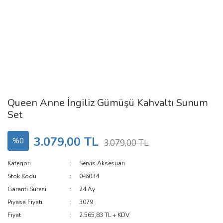
Queen Anne İngiliz Gümüşü Kahvaltı Sunum
Set
3.079,00 TL
%0
3.079,00 TL
Kategori
Servis Aksesuarı
Stok Kodu
0-6034
Garanti Süresi
24 Ay
Piyasa Fiyatı
3079
Fiyat
2.565,83 TL + KDV