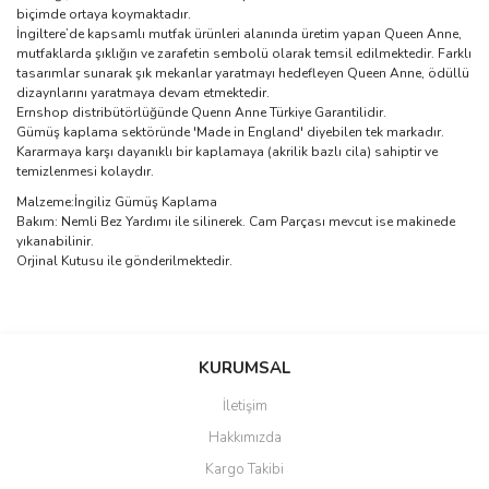
biçimde ortaya koymaktadır.
İngiltere’de kapsamlı mutfak ürünleri alanında üretim yapan Queen Anne,
mutfaklarda şıklığın ve zarafetin sembolü olarak temsil edilmektedir. Farklı
tasarımlar sunarak şık mekanlar yaratmayı hedefleyen Queen Anne, ödüllü
dizaynlarını yaratmaya devam etmektedir.
Ernshop distribütörlüğünde Quenn Anne Türkiye Garantilidir.
Gümüş kaplama sektöründe 'Made in England' diyebilen tek markadır.
Kararmaya karşı dayanıklı bir kaplamaya (akrilik bazlı cila) sahiptir ve
temizlenmesi kolaydır.
Malzeme:İngiliz Gümüş Kaplama
Bakım: Nemli Bez Yardımı ile silinerek. Cam Parçası mevcut ise makinede
yıkanabilinir.
Orjinal Kutusu ile gönderilmektedir.
Bu ürünün fiyat bilgisi, resim, ürün açıklamalarında ve diğer
konularda yetersiz gördüğünüz noktaları öneri formunu kullanarak
Bu ürüne ilk yorumu siz yapın!
KURUMSAL
tarafımıza iletebilirsiniz.
Görüş ve önerileriniz için teşekkür ederiz.
İletişim
Yorum Yaz
Hakkımızda
Ürün resmi kalitesiz, bozuk veya görüntülenemiyor.
Kargo Takibi
Ürün açıklamasında eksik bilgiler bulunuyor.