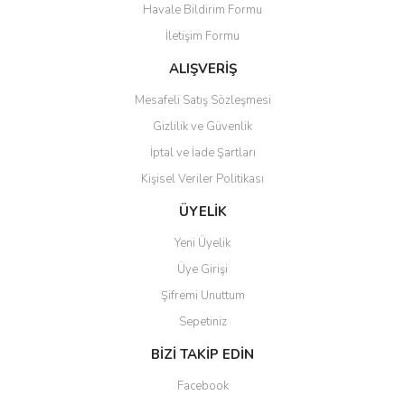
Havale Bildirim Formu
Ürün bilgilerinde hatalar bulunuyor.
İletişim Formu
Ürün fiyatı diğer sitelerden daha pahalı.
Bu ürüne benzer farklı alternatifler olmalı.
ALIŞVERİŞ
Mesafeli Satış Sözleşmesi
Gizlilik ve Güvenlik
İptal ve İade Şartları
Kişisel Veriler Politikası
Gönder
ÜYELİK
Yeni Üyelik
Üye Girişi
Şifremi Unuttum
Sepetiniz
BİZİ TAKİP EDİN
Facebook