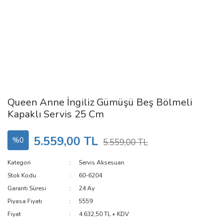
Queen Anne İngiliz Gümüşü Beş Bölmeli
Kapaklı Servis 25 Cm
5.559,00 TL
%0
5.559,00 TL
Kategori
Servis Aksesuarı
Stok Kodu
60-6204
Garanti Süresi
24 Ay
Piyasa Fiyatı
5559
Fiyat
4.632,50 TL + KDV