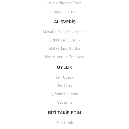
Havale Bildirim Formu
Ürün bilgilerinde hatalar bulunuyor.
İletişim Formu
Ürün fiyatı diğer sitelerden daha pahalı.
Bu ürüne benzer farklı alternatifler olmalı.
ALIŞVERİŞ
Mesafeli Satış Sözleşmesi
Gizlilik ve Güvenlik
İptal ve İade Şartları
Kişisel Veriler Politikası
Gönder
ÜYELİK
Yeni Üyelik
Üye Girişi
Şifremi Unuttum
Sepetiniz
BİZİ TAKİP EDİN
Facebook