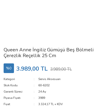
Queen Anne İngiliz Gümüşü Beş Bölmeli
Çerezlik Reçellik 25 Cm
3.989,00 TL
%0
3.989,00 TL
Kategori
Servis Aksesuarı
Stok Kodu
60-6202
Garanti Süresi
24 Ay
Piyasa Fiyatı
3989
Fiyat
3.324,17 TL + KDV