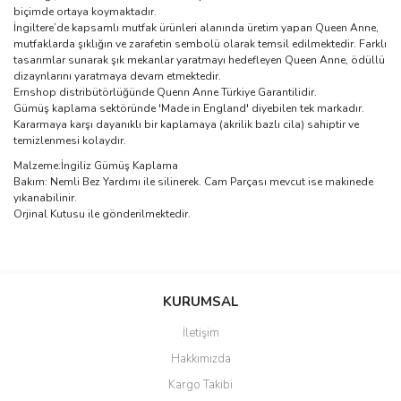
biçimde ortaya koymaktadır.
İngiltere’de kapsamlı mutfak ürünleri alanında üretim yapan Queen Anne,
mutfaklarda şıklığın ve zarafetin sembolü olarak temsil edilmektedir. Farklı
tasarımlar sunarak şık mekanlar yaratmayı hedefleyen Queen Anne, ödüllü
dizaynlarını yaratmaya devam etmektedir.
Ernshop distribütörlüğünde Quenn Anne Türkiye Garantilidir.
Gümüş kaplama sektöründe 'Made in England' diyebilen tek markadır.
Kararmaya karşı dayanıklı bir kaplamaya (akrilik bazlı cila) sahiptir ve
temizlenmesi kolaydır.
Malzeme:İngiliz Gümüş Kaplama
Bakım: Nemli Bez Yardımı ile silinerek. Cam Parçası mevcut ise makinede
yıkanabilinir.
Orjinal Kutusu ile gönderilmektedir.
Bu ürünün fiyat bilgisi, resim, ürün açıklamalarında ve diğer
konularda yetersiz gördüğünüz noktaları öneri formunu kullanarak
Bu ürüne ilk yorumu siz yapın!
KURUMSAL
tarafımıza iletebilirsiniz.
Görüş ve önerileriniz için teşekkür ederiz.
İletişim
Yorum Yaz
Hakkımızda
Ürün resmi kalitesiz, bozuk veya görüntülenemiyor.
Kargo Takibi
Ürün açıklamasında eksik bilgiler bulunuyor.