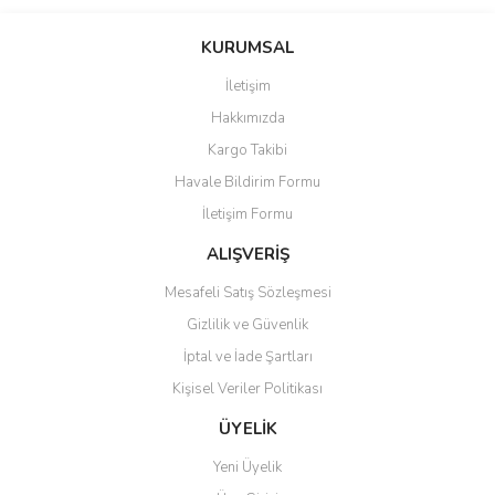
Bu ürünün fiyat bilgisi, resim, ürün açıklamalarında ve diğer
konularda yetersiz gördüğünüz noktaları öneri formunu kullanarak
Bu ürüne ilk yorumu siz yapın!
KURUMSAL
tarafımıza iletebilirsiniz.
Görüş ve önerileriniz için teşekkür ederiz.
İletişim
Yorum Yaz
Hakkımızda
Ürün resmi kalitesiz, bozuk veya görüntülenemiyor.
Kargo Takibi
Ürün açıklamasında eksik bilgiler bulunuyor.
Havale Bildirim Formu
Ürün bilgilerinde hatalar bulunuyor.
İletişim Formu
Ürün fiyatı diğer sitelerden daha pahalı.
Bu ürüne benzer farklı alternatifler olmalı.
ALIŞVERİŞ
Mesafeli Satış Sözleşmesi
Gizlilik ve Güvenlik
İptal ve İade Şartları
Kişisel Veriler Politikası
Gönder
ÜYELİK
Yeni Üyelik