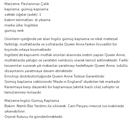
Malzeme: Paslanmaz Çelik
kaplama: gümüş kaplama
setteki öğeler (adet): 1
bakım talimatları: el yıkama
marka ülke: İngiltere
gümüş renk
Ürünlerin içeriğinde yer alan İngiliz gümüş kaplama ve nikel materyal
farklılığı, mutfaklarda ve sofralarda Queen Anne farkını hissedilir bir
biçimde ortaya koymaktadır.
İngiltere’de kapsamlı mutfak ürünleri alanında üretim yapan Queen Anne,
mutfaklarda şıklığın ve zarafetin sembolü olarak temsil edilmektedir. Farklı
tasarımlar sunarak şık mekanlar yaratmayı hedefleyen Queen Anne, ödüllü
dizaynlarını yaratmaya devam etmektedir.
Ernshop distribütörlüğünde Quenn Anne Türkiye Garantilidir.
Gümüş kaplama sektöründe 'Made in England' diyebilen tek markadır.
Kararmaya karşı dayanıklı bir kaplamaya (akrilik bazlı cila) sahiptir ve
temizlenmesi kolaydır.
Malzeme:İngiliz Gümüş Kaplama
Bakım: Nemli Bez Yardımı ile silinerek. Cam Parçası mevcut ise makinede
yıkanabilinir.
Orjinal Kutusu ile gönderilmektedir.