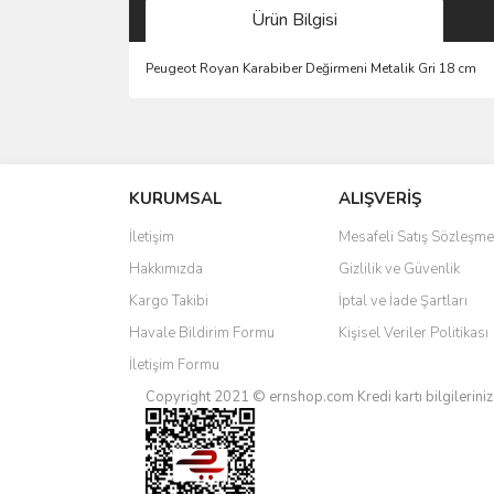
Ürün Bilgisi
Peugeot Royan Karabiber Değirmeni Metalik Gri 18 cm
Bu ürünün fiyat bilgisi, resim, ürün açıklamalarında 
Görüş ve önerileriniz için teşekkür ederiz.
KURUMSAL
ALIŞVERİŞ
Ürün resmi kalitesiz, bozuk veya görüntülenemiyo
Ürün açıklamasında eksik bilgiler bulunuyor.
İletişim
Mesafeli Satış Sözleşme
Ürün bilgilerinde hatalar bulunuyor.
Hakkımızda
Gizlilik ve Güvenlik
Ürün fiyatı diğer sitelerden daha pahalı.
Kargo Takibi
İptal ve İade Şartları
Bu ürüne benzer farklı alternatifler olmalı.
Havale Bildirim Formu
Kişisel Veriler Politikası
İletişim Formu
Copyright 2021 © ernshop.com
Kredi kartı bilgilerin