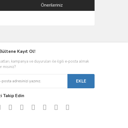
Önerileriniz
ımıza iletebilirsiniz.
Bültene Kayıt Ol!
satları, kampanya ve duyuruları ile ilgili e-posta almak
er misiniz?
EKLE
zi Takip Edin