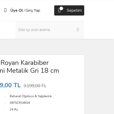
Üye Ol
Giriş Yap
Sepetim
/
 Royan Karabiber
i Metalik Gri 18 cm
9,00 TL
3.199,00 TL
Baharat Öğütücü & Yağdanlık
097SCR34504
24 Ay