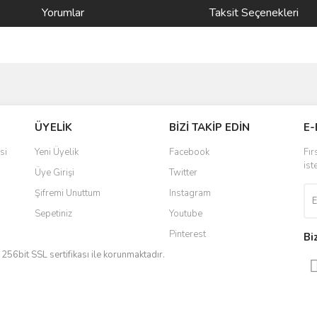
Yorumlar
Taksit Seçenekleri
ve diğer konularda yetersiz gördüğünüz noktaları öneri formunu kullanarak taraf
Bu ürüne ilk yorumu siz yapın!
ÜYELİK
BİZİ TAKİP EDİN
E-
r.
Yorum Yaz
si
Yeni Üyelik
Facebook
Fır
ist
Üye Girişi
Twitter
Şifremi Unuttum
Instagram
Sepetiniz
Youtube
Pinterest
Bi
iz 256bit SSL sertifikası ile korunmaktadır.
Gönder