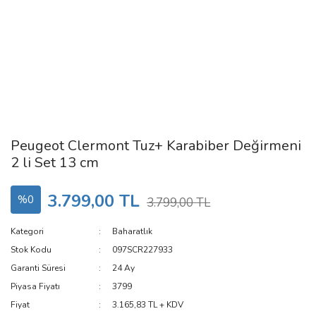
Peugeot Clermont Tuz+ Karabiber Değirmeni
2 li Set 13 cm
3.799,00 TL
%0
3.799,00 TL
Kategori
Baharatlık
Stok Kodu
097SCR227933
Garanti Süresi
24 Ay
Piyasa Fiyatı
3799
Fiyat
3.165,83 TL + KDV