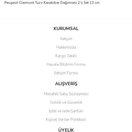
Peugeot Clermont Tuz+ Karabiber Değirmeni 2 li Set 13 cm
Bu ürünün fiyat bilgisi, resim, ürün açıklamalarında ve diğer
konularda yetersiz gördüğünüz noktaları öneri formunu kullanarak
Bu ürüne ilk yorumu siz yapın!
KURUMSAL
tarafımıza iletebilirsiniz.
Görüş ve önerileriniz için teşekkür ederiz.
İletişim
Yorum Yaz
Hakkımızda
Ürün resmi kalitesiz, bozuk veya görüntülenemiyor.
Kargo Takibi
Ürün açıklamasında eksik bilgiler bulunuyor.
Havale Bildirim Formu
Ürün bilgilerinde hatalar bulunuyor.
İletişim Formu
Ürün fiyatı diğer sitelerden daha pahalı.
Bu ürüne benzer farklı alternatifler olmalı.
ALIŞVERİŞ
Mesafeli Satış Sözleşmesi
Gizlilik ve Güvenlik
İptal ve İade Şartları
Kişisel Veriler Politikası
Gönder
ÜYELİK