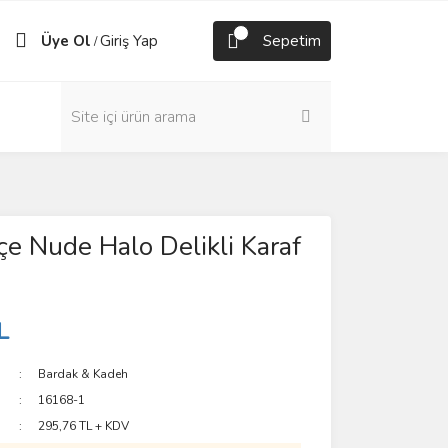
Üye Ol
Giriş Yap
Sepetim
/
e Nude Halo Delikli Karaf
L
Bardak & Kadeh
16168-1
295,76 TL + KDV