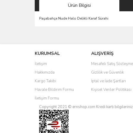
Ürün Bilgisi
Paşabahçe Nude Halo Delikli Karaf Sürahi
Bu ürünün fiyat bilgisi, resim, ürün açıklamalarında 
Görüş ve önerileriniz için teşekkür ederiz.
KURUMSAL
ALIŞVERİŞ
Ürün resmi kalitesiz, bozuk veya görüntülenemiyo
Ürün açıklamasında eksik bilgiler bulunuyor.
İletişim
Mesafeli Satış Sözleşme
Ürün bilgilerinde hatalar bulunuyor.
Hakkımızda
Gizlilik ve Güvenlik
Ürün fiyatı diğer sitelerden daha pahalı.
Kargo Takibi
İptal ve İade Şartları
Bu ürüne benzer farklı alternatifler olmalı.
Havale Bildirim Formu
Kişisel Veriler Politikası
İletişim Formu
Copyright 2021 © ernshop.com
Kredi kartı bilgilerin