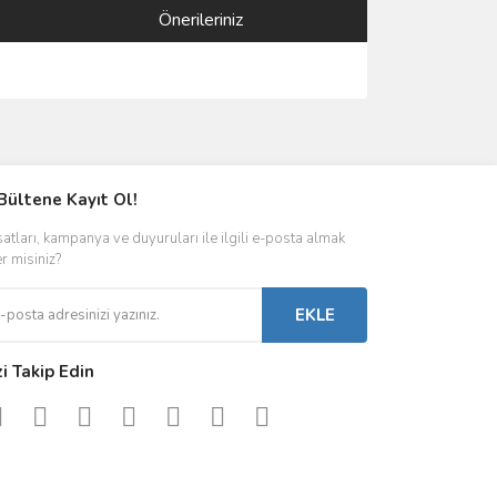
Önerileriniz
ımıza iletebilirsiniz.
Bültene Kayıt Ol!
satları, kampanya ve duyuruları ile ilgili e-posta almak
er misiniz?
EKLE
zi Takip Edin