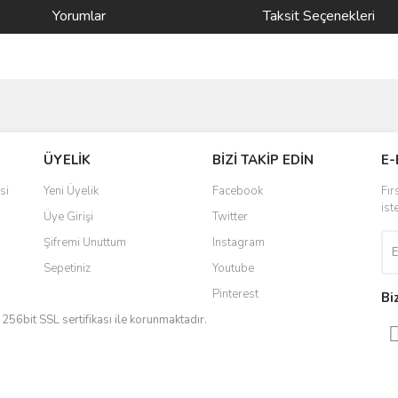
Yorumlar
Taksit Seçenekleri
ve diğer konularda yetersiz gördüğünüz noktaları öneri formunu kullanarak taraf
Bu ürüne ilk yorumu siz yapın!
ÜYELİK
BİZİ TAKİP EDİN
E-
r.
Yorum Yaz
si
Yeni Üyelik
Facebook
Fır
ist
Üye Girişi
Twitter
Şifremi Unuttum
Instagram
Sepetiniz
Youtube
Pinterest
Bi
iz 256bit SSL sertifikası ile korunmaktadır.
Gönder