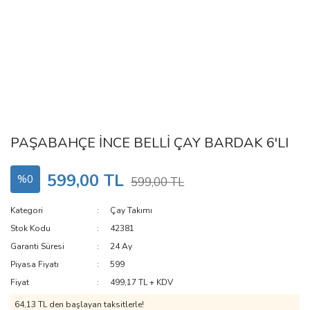
PAŞABAHÇE İNCE BELLİ ÇAY BARDAK 6'LI
599,00 TL
%0
599,00 TL
Kategori
Çay Takımı
Stok Kodu
42381
Garanti Süresi
24 Ay
Piyasa Fiyatı
599
Fiyat
499,17 TL + KDV
64,13 TL den başlayan taksitlerle!