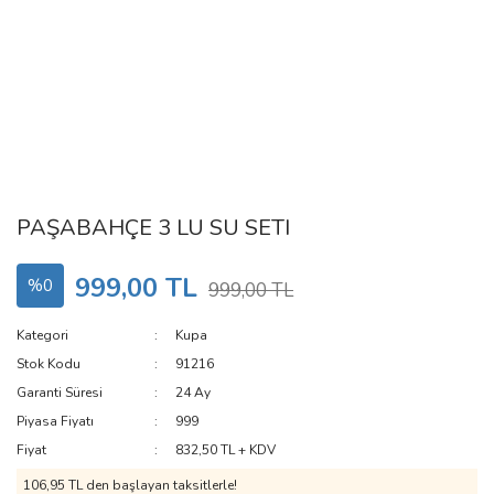
PAŞABAHÇE 3 LU SU SETI
999,00 TL
%0
999,00 TL
Kategori
Kupa
Stok Kodu
91216
Garanti Süresi
24 Ay
Piyasa Fiyatı
999
Fiyat
832,50 TL + KDV
106,95 TL den başlayan taksitlerle!