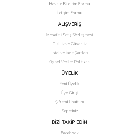
Havale Bildirim Formu
Ürün bilgilerinde hatalar bulunuyor.
İletişim Formu
Ürün fiyatı diğer sitelerden daha pahalı.
Bu ürüne benzer farklı alternatifler olmalı.
ALIŞVERİŞ
Mesafeli Satış Sözleşmesi
Gizlilik ve Güvenlik
İptal ve İade Şartları
Kişisel Veriler Politikası
Gönder
ÜYELİK
Yeni Üyelik
Üye Girişi
Şifremi Unuttum
Sepetiniz
BİZİ TAKİP EDİN
Facebook