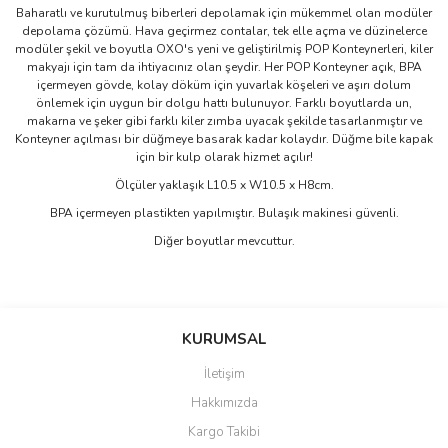
Baharatlı ve kurutulmuş biberleri depolamak için mükemmel olan modüler
depolama çözümü. Hava geçirmez contalar, tek elle açma ve düzinelerce
modüler şekil ve boyutla OXO's yeni ve geliştirilmiş POP Konteynerleri, kiler
makyajı için tam da ihtiyacınız olan şeydir. Her POP Konteyner açık, BPA
içermeyen gövde, kolay döküm için yuvarlak köşeleri ve aşırı dolum
önlemek için uygun bir dolgu hattı bulunuyor. Farklı boyutlarda un,
makarna ve şeker gibi farklı kiler zımba uyacak şekilde tasarlanmıştır ve
Konteyner açılması bir düğmeye basarak kadar kolaydır. Düğme bile kapak
için bir kulp olarak hizmet açılır!
Ölçüler yaklaşık L10.5 x W10.5 x H8cm.
BPA içermeyen plastikten yapılmıştır. Bulaşık makinesi güvenli.
Diğer boyutlar mevcuttur.
Bu ürünün fiyat bilgisi, resim, ürün açıklamalarında ve diğer
konularda yetersiz gördüğünüz noktaları öneri formunu kullanarak
Bu ürüne ilk yorumu siz yapın!
KURUMSAL
tarafımıza iletebilirsiniz.
Görüş ve önerileriniz için teşekkür ederiz.
İletişim
Yorum Yaz
Hakkımızda
Ürün resmi kalitesiz, bozuk veya görüntülenemiyor.
Kargo Takibi
Ürün açıklamasında eksik bilgiler bulunuyor.