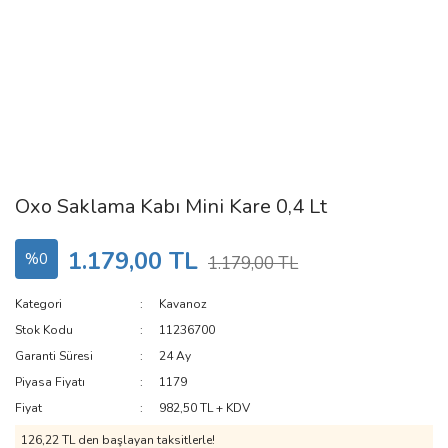
Oxo Saklama Kabı Mini Kare 0,4 Lt
1.179,00 TL
%0
1.179,00 TL
Kategori
Kavanoz
Stok Kodu
11236700
Garanti Süresi
24 Ay
Piyasa Fiyatı
1179
Fiyat
982,50 TL + KDV
126,22 TL den başlayan taksitlerle!