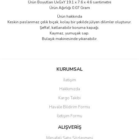
Ürün Boyutları UxGxY 19.1 x 7.6 x 4.6 santimetre
Ürün Ağırlığı 0.07 Gram
Ürün hakkında
Keskin paslanmaz çelik bıçak, kolay bir şekilde jülyen dilimler oluşturur.
Şeffaf, katlanabilir koruma kapağı.
Kaymaz, yumuşak sap.
Bulaşık makinesinde yıkanabilir.
Bu ürünün fiyat bilgisi, resim, ürün açıklamalarında ve diğer
konularda yetersiz gördüğünüz noktaları öneri formunu kullanarak
Bu ürüne ilk yorumu siz yapın!
KURUMSAL
tarafımıza iletebilirsiniz.
Görüş ve önerileriniz için teşekkür ederiz.
İletişim
Yorum Yaz
Hakkımızda
Ürün resmi kalitesiz, bozuk veya görüntülenemiyor.
Kargo Takibi
Ürün açıklamasında eksik bilgiler bulunuyor.
Havale Bildirim Formu
Ürün bilgilerinde hatalar bulunuyor.
İletişim Formu
Ürün fiyatı diğer sitelerden daha pahalı.
Bu ürüne benzer farklı alternatifler olmalı.
ALIŞVERİŞ
Mesafeli Satış Sözleşmesi