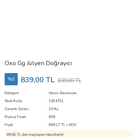
Oxo Gg Jülyen Doğrayıcı
839,00 TL
%0
839,00 TL
Kategori
Servis Aksesuarı
Stok Kodu
1054751
Garanti Süresi
24 Ay
Piyasa Fiyatı
839
Fiyat
699,17 TL + KDV
89,82 TL den başlayan taksitlerle!