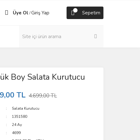
Üye Ol
Giriş Yap
Sepetim
/
ük Boy Salata Kurutucu
9,00 TL
4.699,00 TL
Salata Kurutucu
1351580
24 Ay
4699