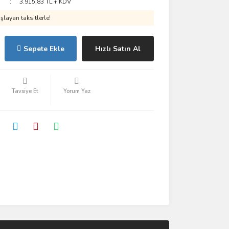
3.915,83 TL + KDV
layan taksitlerle!
Sepete Ekle
Hızlı Satın Al
Tavsiye Et
Yorum Yaz