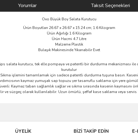
Yorumlar
Taksit Seçenekleri
Oxo Büyük Boy Salata Kurutucu
Ürün Boyutları ‎26.67 x 26.67 x 15.24 cm; 1.6 Kilogram
Ürün Ağırlığı ‎1.6 Kilogram
Ürün Hacmi ‎4.7 Litre
Malzeme ‎Plastik
Bulaşık Makinesinde Yıkanabilir ‎Evet
s salata kurutucu, tek elle pompaya ve patentli bir durdurma mekanizması ile do
kurutulur
Sıkma işlemini tamamlamak için sadece patentli durdurma tuşuna basın. Kaseni
ardımcısının kaymaz yumuşak sap topuzu yer tasarruflu saklama için yere gömülebi
venli: Kaymaz taban sağlamlık sağlar ve sıkma sırasında kasenin kaymasını ön
lir ve süzgeç olarak kullanılabilir. Uzun ömürlü, şeffaf kase saklama veya servis 
ve diğer konularda yetersiz gördüğünüz noktaları öneri formunu kullanarak taraf
Bu ürüne ilk yorumu siz yapın!
ÜYELİK
BİZİ TAKİP EDİN
E-
r.