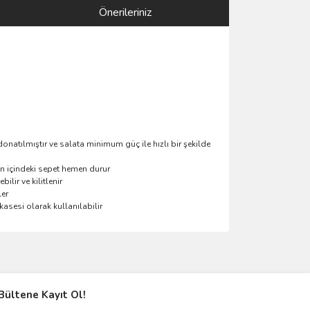
Önerileriniz
natılmıştır ve salata minimum güç ile hızlı bir şekilde
n içindeki sepet hemen durur
lir ve kilitlenir
ler
kasesi olarak kullanılabilir
ımıza iletebilirsiniz.
Bültene Kayıt Ol!