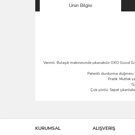
Ürün Bilgisi
Verimli: Bulaşık makinesinde yıkanabilir OXO Good Grip
Patentli durdurma düğmesi: 
Pratik: Mutfak y
Gü
Çok yönlü: Sepet çıkarılabi
Bu ürünün fiyat bilgisi, resim, ürün açıklamalarında 
Görüş ve önerileriniz için teşekkür ederiz.
KURUMSAL
ALIŞVERİŞ
Ürün resmi kalitesiz, bozuk veya görüntülenemiyo