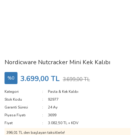
Nordicware Nutcracker Mini Kek Kalıbı
3.699,00 TL
%0
3.699,00 TL
Kategori
Pasta & Kek Kalıbı
Stok Kodu
92977
Garanti Süresi
24 Ay
Piyasa Fiyatı
3699
Fiyat
3.082,50 TL + KDV
396,01 TL den başlayan taksitlerle!