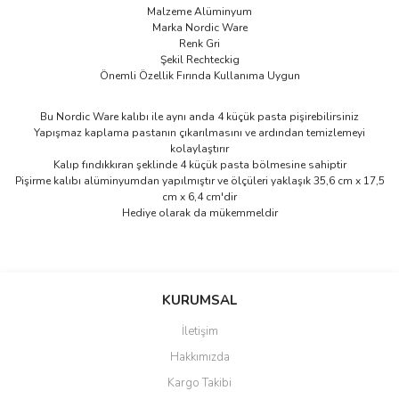
Malzeme Alüminyum
Marka Nordic Ware
Renk Gri
Şekil Rechteckig
Önemli Özellik Fırında Kullanıma Uygun
Bu Nordic Ware kalıbı ile aynı anda 4 küçük pasta pişirebilirsiniz
Yapışmaz kaplama pastanın çıkarılmasını ve ardından temizlemeyi
kolaylaştırır
Kalıp fındıkkıran şeklinde 4 küçük pasta bölmesine sahiptir
Pişirme kalıbı alüminyumdan yapılmıştır ve ölçüleri yaklaşık 35,6 cm x 17,5
cm x 6,4 cm'dir
Hediye olarak da mükemmeldir
Bu ürünün fiyat bilgisi, resim, ürün açıklamalarında ve diğer
konularda yetersiz gördüğünüz noktaları öneri formunu kullanarak
Bu ürüne ilk yorumu siz yapın!
KURUMSAL
tarafımıza iletebilirsiniz.
Görüş ve önerileriniz için teşekkür ederiz.
İletişim
Yorum Yaz
Hakkımızda
Ürün resmi kalitesiz, bozuk veya görüntülenemiyor.
Kargo Takibi
Ürün açıklamasında eksik bilgiler bulunuyor.