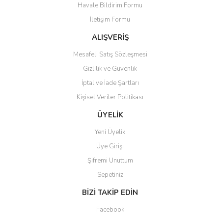
Havale Bildirim Formu
Ürün bilgilerinde hatalar bulunuyor.
İletişim Formu
Ürün fiyatı diğer sitelerden daha pahalı.
Bu ürüne benzer farklı alternatifler olmalı.
ALIŞVERİŞ
Mesafeli Satış Sözleşmesi
Gizlilik ve Güvenlik
İptal ve İade Şartları
Kişisel Veriler Politikası
Gönder
ÜYELİK
Yeni Üyelik
Üye Girişi
Şifremi Unuttum
Sepetiniz
BİZİ TAKİP EDİN
Facebook