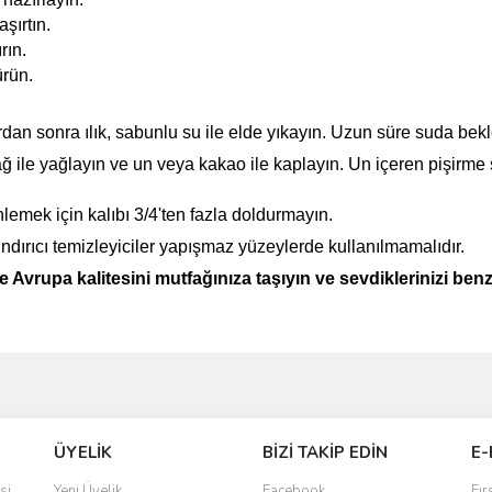
şırtın.
rın.
ürün.
dan sonra ılık, sabunlu su ile elde yıkayın. Uzun süre suda bek
 ile yağlayın ve un veya kakao ile kaplayın. Un içeren pişirme s
nlemek için kalıbı 3/4'ten fazla doldurmayın.
şındırıcı temizleyiciler yapışmaz yüzeylerde kullanılmamalıdır.
Avrupa kalitesini mutfağınıza taşıyın ve sevdiklerinizi benze
ve diğer konularda yetersiz gördüğünüz noktaları öneri formunu kullanarak taraf
Bu ürüne ilk yorumu siz yapın!
ÜYELİK
BİZİ TAKİP EDİN
E-
r.
Yorum Yaz
si
Yeni Üyelik
Facebook
Fır