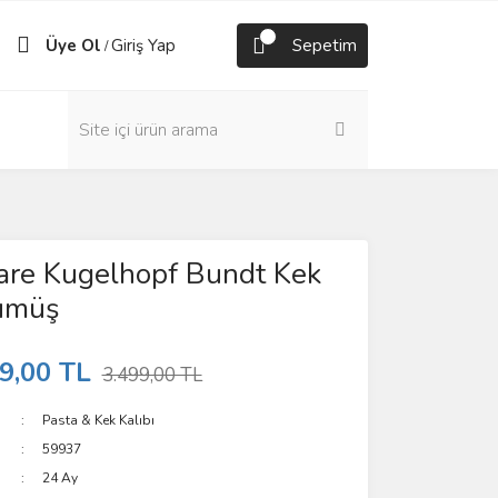
Üye Ol
Giriş Yap
Sepetim
/
are Kugelhopf Bundt Kek
Gümüş
9,00 TL
3.499,00 TL
Pasta & Kek Kalıbı
59937
24 Ay