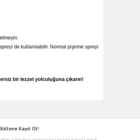
letmeyin.
preyi de kullanılabilir. Normal pişirme spreyi
rsiz bir lezzet yolculuğuna çıkarın!
ımıza iletebilirsiniz.
Bültene Kayıt Ol!
satları, kampanya ve duyuruları ile ilgili e-posta almak