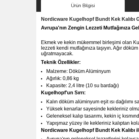
Ürün Bilgisi
Nordicware Kugelhopf Bundt Kek Kalıbı
Avrupa'nın Zengin Lezzeti Mutfağınıza Ge
Ekmek ve kekin mükemmel birleşimi olan Kuge
lezzeti kendi mutfağınıza taşıyın. Ağır döküm
uğratmayacak.
Teknik Özellikler:
Malzeme: Döküm Alüminyum
Ağırlık: 0,86 kg
Kapasite: 2,4 litre (10 su bardağı)
Kugelhopf'un Sırrı:
Kalın döküm alüminyum eşit ısı dağılımı s
Yüksek kenarlar sayesinde kekleriniz olma
Geleneksel kalıp tasarımı, kekin iç kısmın
Yapışmaz yüzey ile kekleriniz kalıptan kola
Nordicware Kugelhopf Bundt Kek Kalıbı il
Avrupa'nın geleneksel lezzetlerini kolayca 