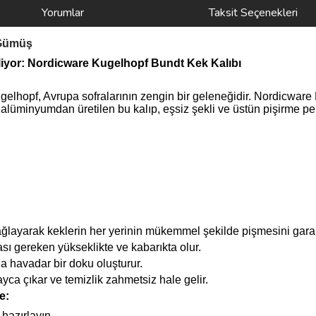
Yorumlar
Taksit Seçenekleri
 Gümüş
liyor: Nordicware Kugelhopf Bundt Kek Kalıbı
lhopf, Avrupa sofralarının zengin bir geleneğidir. Nordicware 
 alüminyumdan üretilen bu kalıp, eşsiz şekli ve üstün pişirme per
ağlayarak keklerin her yerinin mükemmel şekilde pişmesini garan
sı gereken yükseklikte ve kabarıkta olur.
da havadar bir doku oluşturur.
yca çıkar ve temizlik zahmetsiz hale gelir.
e:
hazırlayın.