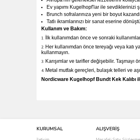
Ev yapımı Kugelhopf'lar ile sevdiklerinizi şa
Brunch sofralarınıza yeni bir boyut kazandı
Tatlı ikramlarınızı bir sanat eserine dönüşt
Kullanım ve Bakım:
İlk kullanımdan önce ve sonraki kullanımlar
Her kullanımdan önce tereyağı veya katı yağ
kullanmayın.
Karışımlar ve tarifler değişebilir. Taşmayı ö
Metal mutfak gereçleri, bulaşık telleri ve a
Nordicware Kugelhopf Bundt Kek Kalıbı ile 
Bu ürünün fiyat bilgisi, resim, ürün açıklamalarında 
Görüş ve önerileriniz için teşekkür ederiz.
KURUMSAL
ALIŞVERİŞ
Ürün resmi kalitesiz, bozuk veya görüntülenemiyo
Ürün açıklamasında eksik bilgiler bulunuyor.
İletişim
Mesafeli Satış Sözleşme