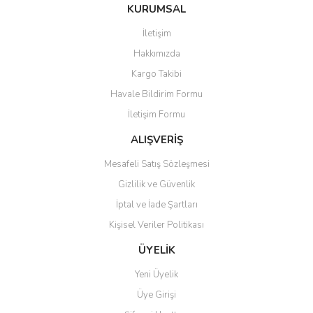
Bu ürüne ilk yorumu siz yapın!
KURUMSAL
tarafımıza iletebilirsiniz.
Görüş ve önerileriniz için teşekkür ederiz.
İletişim
Yorum Yaz
Hakkımızda
Ürün resmi kalitesiz, bozuk veya görüntülenemiyor.
Kargo Takibi
Ürün açıklamasında eksik bilgiler bulunuyor.
Havale Bildirim Formu
Ürün bilgilerinde hatalar bulunuyor.
İletişim Formu
Ürün fiyatı diğer sitelerden daha pahalı.
Bu ürüne benzer farklı alternatifler olmalı.
ALIŞVERİŞ
Mesafeli Satış Sözleşmesi
Gizlilik ve Güvenlik
İptal ve İade Şartları
Kişisel Veriler Politikası
Gönder
ÜYELİK
Yeni Üyelik
Üye Girişi