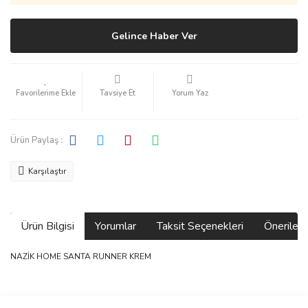
Gelince Haber Ver
Tavsiye Et
Yorum Yaz
Ürün Paylaş :
Karşılaştır
Ürün Bilgisi
Yorumlar
Taksit Seçenekleri
Önerilerin
NAZİK HOME SANTA RUNNER KREM
Bu ürünün fiyat bilgisi, resim, ürün açıklamalarında ve diğer
konularda yetersiz gördüğünüz noktaları öneri formunu kullanarak