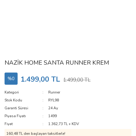
NAZİK HOME SANTA RUNNER KREM
1.499,00 TL
%0
1.499,00 TL
Kategori
Runner
Stok Kodu
RYL98
Garanti Süresi
24 Ay
Piyasa Fiyatı
1499
Fiyat
1.362,73 TL + KDV
160,48 TL den başlayan taksitlerle!