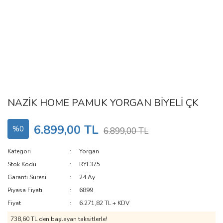
NAZİK HOME PAMUK YORGAN BİYELİ ÇK
6.899,00 TL
%0
6.899,00 TL
Kategori
Yorgan
Stok Kodu
RYL375
Garanti Süresi
24 Ay
Piyasa Fiyatı
6899
Fiyat
6.271,82 TL + KDV
738,60 TL den başlayan taksitlerle!