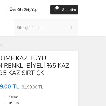
Üye Ol
Giriş Yap
Sepetim
/
ÇK
HOME KAZ TÜYÜ
 RENKLİ BİYELİ %5 KAZ
95 KAZ SIRT ÇK
9,00 TL
8.199,00 TL
Yorgan
RYL379