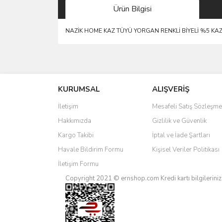
Ürün Bilgisi
NAZİK HOME KAZ TÜYÜ YORGAN RENKLİ BİYELİ %5 KAZ 
Bu ürünün fiyat bilgisi, resim, ürün açıklamalarında 
Görüş ve önerileriniz için teşekkür ederiz.
KURUMSAL
ALIŞVERİŞ
Ürün resmi kalitesiz, bozuk veya görüntülenemiyo
Ürün açıklamasında eksik bilgiler bulunuyor.
İletişim
Mesafeli Satış Sözleşme
Ürün bilgilerinde hatalar bulunuyor.
Hakkımızda
Gizlilik ve Güvenlik
Ürün fiyatı diğer sitelerden daha pahalı.
Kargo Takibi
İptal ve İade Şartları
Bu ürüne benzer farklı alternatifler olmalı.
Havale Bildirim Formu
Kişisel Veriler Politikası
İletişim Formu
Copyright 2021 © ernshop.com
Kredi kartı bilgilerin