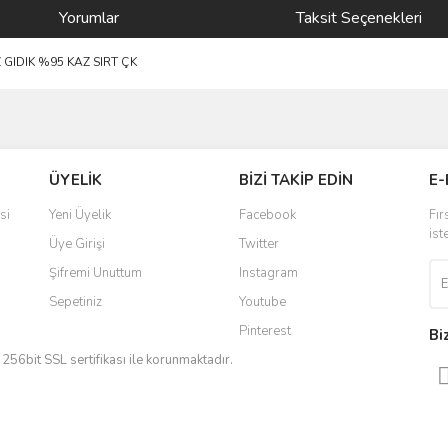
Yorumlar
Taksit Seçenekleri
GIDIK %95 KAZ SIRT ÇK
ve diğer konularda yetersiz gördüğünüz noktaları öneri formunu kullanarak taraf
Bu ürüne ilk yorumu siz yapın!
ÜYELİK
BİZİ TAKİP EDİN
E-
r.
Yorum Yaz
si
Yeni Üyelik
Facebook
Fır
ist
Üye Girişi
Twitter
Şifremi Unuttum
Instagram
Sepetiniz
Youtube
Pinterest
Bi
iz 256bit SSL sertifikası ile korunmaktadır.
Gönder