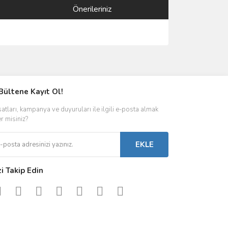
Önerileriniz
ımıza iletebilirsiniz.
Bültene Kayıt Ol!
satları, kampanya ve duyuruları ile ilgili e-posta almak
er misiniz?
EKLE
zi Takip Edin