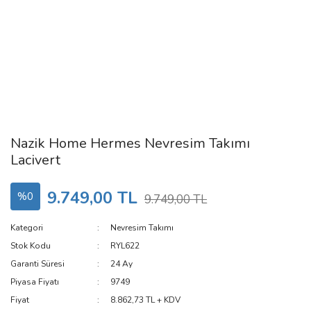
Nazik Home Hermes Nevresim Takımı
Lacivert
9.749,00 TL
%0
9.749,00 TL
Kategori
Nevresim Takımı
Stok Kodu
RYL622
Garanti Süresi
24 Ay
Piyasa Fiyatı
9749
Fiyat
8.862,73 TL + KDV