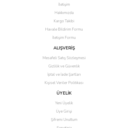
Görüş ve önerileriniz için teşekkür ederiz.
İletişim
Yorum Yaz
Hakkımızda
Ürün resmi kalitesiz, bozuk veya görüntülenemiyor.
Kargo Takibi
Ürün açıklamasında eksik bilgiler bulunuyor.
Havale Bildirim Formu
Ürün bilgilerinde hatalar bulunuyor.
İletişim Formu
Ürün fiyatı diğer sitelerden daha pahalı.
Bu ürüne benzer farklı alternatifler olmalı.
ALIŞVERİŞ
Mesafeli Satış Sözleşmesi
Gizlilik ve Güvenlik
İptal ve İade Şartları
Kişisel Veriler Politikası
Gönder
ÜYELİK
Yeni Üyelik
Üye Girişi
Şifremi Unuttum