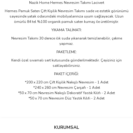
Nazik Home Hermes Nevresim Takımı Lacivert
Hermes Pamuk Saten Çift Kişilik Nevresim Takımı sade ve estetik görünümü
sayesinde yatak odasındaki mobilyalarınıza uyum sağlayacak. Uzun
ömürlü 84 tel %100 organik pamuk saten kumaş ile üretilmiştir.
YIKAMA TALİMATI:
Nevresim Takımı 30 derece ılık suda yıkanarak temizlenebilir, çekme
yapmaz.
PAKETLEME:
Kendi özel sıvamalı sert kutusunda gönderilmektedir. Çeyiziniz için
saklayabilirsiniz.
PAKET İÇERİĞİ:
*200 x 220 cm Çift Kişilik Nakışlı Nevresim - 1 Adet
*240 x 260 cm Nevresim Çarşafı - 1 Adet
*50 x 70 cm Nevresim Nakışlı Dekoratif Yastık Kılıfı - 2 Adet
*50 x 70 cm Nevresim Düz Yastık Kılıfı - 2 Adet
Bu ürünün fiyat bilgisi, resim, ürün açıklamalarında ve diğer
konularda yetersiz gördüğünüz noktaları öneri formunu kullanarak
Bu ürüne ilk yorumu siz yapın!
KURUMSAL
tarafımıza iletebilirsiniz.