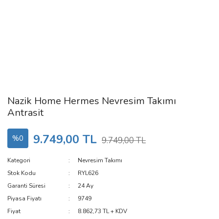
Nazik Home Hermes Nevresim Takımı
Antrasit
9.749,00 TL
%0
9.749,00 TL
Kategori
Nevresim Takımı
Stok Kodu
RYL626
Garanti Süresi
24 Ay
Piyasa Fiyatı
9749
Fiyat
8.862,73 TL + KDV