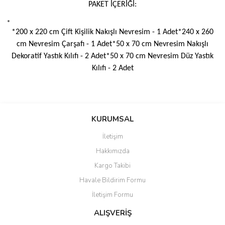
PAKET İÇERİĞİ:
*200 x 220 cm Çift Kişilik Nakışlı Nevresim - 1 Adet*240 x 260
cm Nevresim Çarşafı - 1 Adet*50 x 70 cm Nevresim Nakışlı
Dekoratif Yastık Kılıfı - 2 Adet*50 x 70 cm Nevresim Düz Yastık
Kılıfı - 2 Adet
Bu ürünün fiyat bilgisi, resim, ürün açıklamalarında ve diğer
konularda yetersiz gördüğünüz noktaları öneri formunu kullanarak
Bu ürüne ilk yorumu siz yapın!
KURUMSAL
tarafımıza iletebilirsiniz.
Görüş ve önerileriniz için teşekkür ederiz.
İletişim
Yorum Yaz
Hakkımızda
Ürün resmi kalitesiz, bozuk veya görüntülenemiyor.
Kargo Takibi
Ürün açıklamasında eksik bilgiler bulunuyor.
Havale Bildirim Formu
Ürün bilgilerinde hatalar bulunuyor.
İletişim Formu
Ürün fiyatı diğer sitelerden daha pahalı.
Bu ürüne benzer farklı alternatifler olmalı.
ALIŞVERİŞ