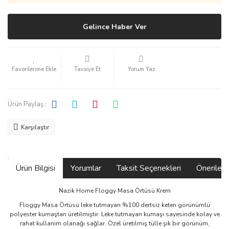
Gelince Haber Ver
Tavsiye Et
Yorum Yaz
Ürün Paylaş :
Karşılaştır
Ürün Bilgisi
Yorumlar
Taksit Seçenekleri
Önerilerin
Nazik Home Floggy Masa Örtüsü Krem
Floggy Masa Örtüsü leke tutmayan %100 dertsiz keten görünümlü
polyester kumaştan üretilmiştir. Leke tutmayan kumaşı sayesinde kolay ve
rahat kullanım olanağı sağlar. Özel üretilmiş tülle şık bir görünüm,