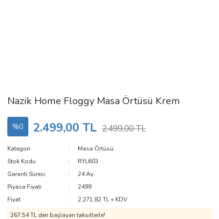
Nazik Home Floggy Masa Örtüsü Krem
2.499,00 TL
%0
2.499,00 TL
Kategori
Masa Örtüsü
Stok Kodu
RYL603
Garanti Süresi
24 Ay
Piyasa Fiyatı
2499
Fiyat
2.271,82 TL + KDV
267,54 TL den başlayan taksitlerle!