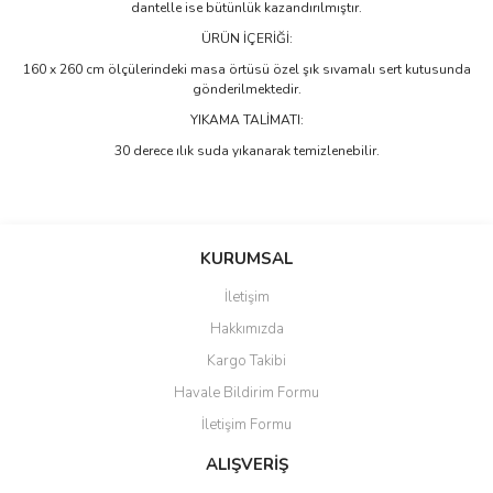
dantelle ise bütünlük kazandırılmıştır.
ÜRÜN İÇERİĞİ:
160 x 260 cm ölçülerindeki masa örtüsü özel şık sıvamalı sert kutusunda
gönderilmektedir.
YIKAMA TALİMATI:
30 derece ılık suda yıkanarak temizlenebilir.
Bu ürünün fiyat bilgisi, resim, ürün açıklamalarında ve diğer
konularda yetersiz gördüğünüz noktaları öneri formunu kullanarak
Bu ürüne ilk yorumu siz yapın!
KURUMSAL
tarafımıza iletebilirsiniz.
Görüş ve önerileriniz için teşekkür ederiz.
İletişim
Yorum Yaz
Hakkımızda
Ürün resmi kalitesiz, bozuk veya görüntülenemiyor.
Kargo Takibi
Ürün açıklamasında eksik bilgiler bulunuyor.
Havale Bildirim Formu
Ürün bilgilerinde hatalar bulunuyor.
İletişim Formu
Ürün fiyatı diğer sitelerden daha pahalı.
Bu ürüne benzer farklı alternatifler olmalı.
ALIŞVERİŞ