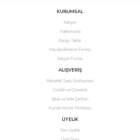
konularda yetersiz gördüğünüz noktaları öneri formunu kullanarak
Bu ürüne ilk yorumu siz yapın!
KURUMSAL
tarafımıza iletebilirsiniz.
Görüş ve önerileriniz için teşekkür ederiz.
İletişim
Yorum Yaz
Hakkımızda
Ürün resmi kalitesiz, bozuk veya görüntülenemiyor.
Kargo Takibi
Ürün açıklamasında eksik bilgiler bulunuyor.
Havale Bildirim Formu
Ürün bilgilerinde hatalar bulunuyor.
İletişim Formu
Ürün fiyatı diğer sitelerden daha pahalı.
Bu ürüne benzer farklı alternatifler olmalı.
ALIŞVERİŞ
Mesafeli Satış Sözleşmesi
Gizlilik ve Güvenlik
İptal ve İade Şartları
Kişisel Veriler Politikası
Gönder
ÜYELİK
Yeni Üyelik
Üye Girişi