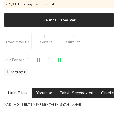
789,98 TL den başlayan taksitlerle!
Gelince Haber Ver
Tavsiye Et
Yorum Yaz
Ürün Paylaş :
Karşılaştır
Ürün Bilgisi
Yorumlar
Taksit Seçenekleri
Önerilerin
NAZİK HOME ELİTE NEVRESİM TAKIMI SİYAH-KAHVE
Bu ürünün fiyat bilgisi, resim, ürün açıklamalarında ve diğer