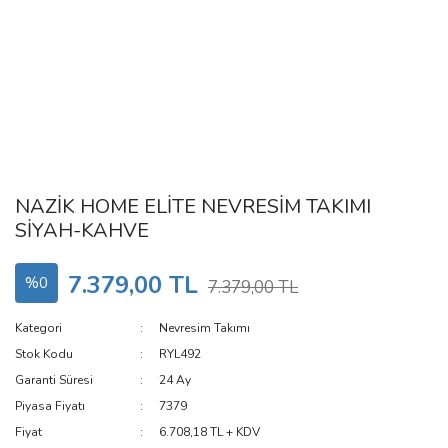
NAZİK HOME ELİTE NEVRESİM TAKIMI
SİYAH-KAHVE
7.379,00 TL
%0
7.379,00 TL
Kategori
Nevresim Takımı
Stok Kodu
RYL492
Garanti Süresi
24 Ay
Piyasa Fiyatı
7379
Fiyat
6.708,18 TL + KDV