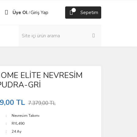
Üye Ol
Giriş Yap
Sepetim
/
HOME ELİTE NEVRESİM
 PUDRA-GRİ
9,00 TL
7.379,00 TL
Nevresim Takımı
RYL490
24 Ay