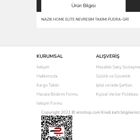
Ürün Bilgisi
NAZİK HOME ELİTE NEVRESİM TAKIMI PUDRA-GRİ
Bu ürünün fiyat bilgisi, resim, ürün açıklamalarında 
Görüş ve önerileriniz için teşekkür ederiz.
KURUMSAL
ALIŞVERİŞ
Ürün resmi kalitesiz, bozuk veya görüntülenemiyo
Ürün açıklamasında eksik bilgiler bulunuyor.
İletişim
Mesafeli Satış Sözleşme
Ürün bilgilerinde hatalar bulunuyor.
Hakkımızda
Gizlilik ve Güvenlik
Ürün fiyatı diğer sitelerden daha pahalı.
Kargo Takibi
İptal ve İade Şartları
Bu ürüne benzer farklı alternatifler olmalı.
Havale Bildirim Formu
Kişisel Veriler Politikası
İletişim Formu
Copyright 2021 © ernshop.com
Kredi kartı bilgilerin