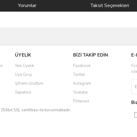
Yorumlar
Taksit Seçenekleri
ve diğer konularda yetersiz gördüğünüz noktaları öneri formunu kullanarak taraf
Bu ürüne ilk yorumu siz yapın!
ÜYELİK
BİZİ TAKİP EDİN
E-
r.
Yorum Yaz
si
Yeni Üyelik
Facebook
Fır
ist
Üye Girişi
Twitter
Şifremi Unuttum
Instagram
Sepetiniz
Youtube
Pinterest
Bi
iz 256bit SSL sertifikası ile korunmaktadır.
Gönder