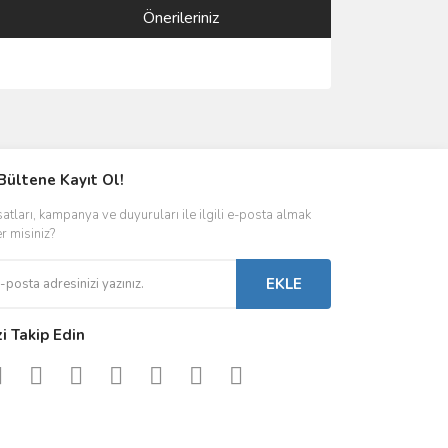
Önerileriniz
ımıza iletebilirsiniz.
Bültene Kayıt Ol!
satları, kampanya ve duyuruları ile ilgili e-posta almak
er misiniz?
EKLE
zi Takip Edin