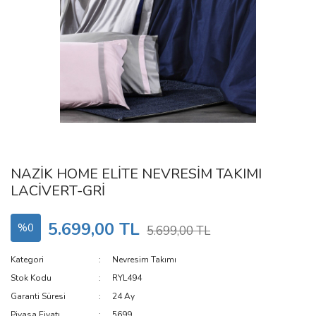
NAZİK HOME ELİTE NEVRESİM TAKIMI
LACİVERT-GRİ
5.699,00 TL
%0
5.699,00 TL
Kategori
Nevresim Takımı
Stok Kodu
RYL494
Garanti Süresi
24 Ay
Piyasa Fiyatı
5699